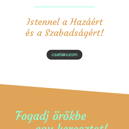
Istennel a Hazáért
és a Szabadságért!
csatlakozom
Fogadj örökbe
egy keresztet!