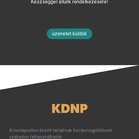
Készséggel állunk rendelkezésére!
üzenetet küldök
KDNP
A honlapunkon közölt tartalmak forrásmegjelöléssel
szabadon felhasználhatók.