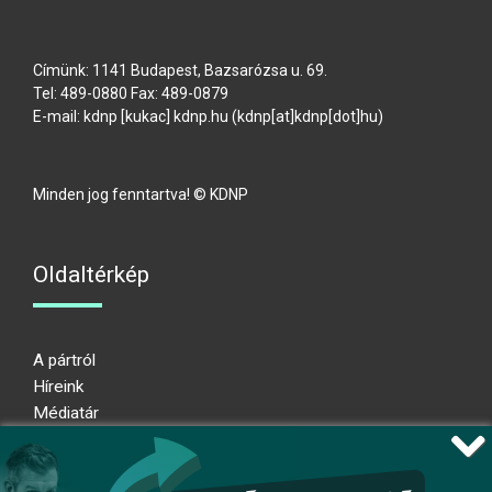
Címünk: 1141 Budapest, Bazsarózsa u. 69.
Tel: 489-0880 Fax: 489-0879
E-mail:
kdnp
[kukac]
kdnp
.
hu
(kdnp[at]kdnp[dot]hu)
Minden jog fenntartva! © KDNP
Oldaltérkép
A pártról
Híreink
Médiatár
Impresszum
Adatkezelési nyilatkozat
Átláthatósági nyilatkozat