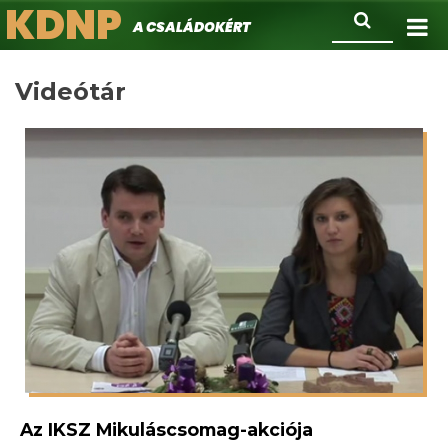
KDNP
Ugrás
Keresés
A családokért.
a
tartalomra
Videótár
Az IKSZ Mikuláscsomag-akciója