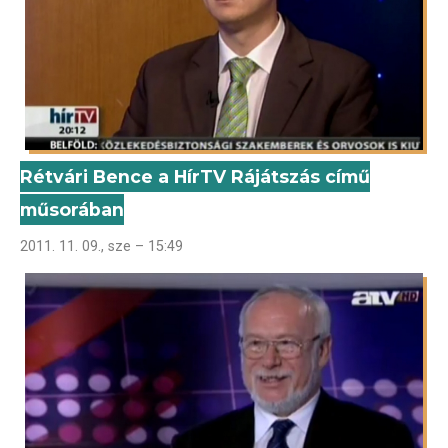
Rétvári Bence a HírTV Rájátszás című
műsorában
2011. 11. 09., sze – 15:49