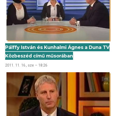
Pálffy István és Kunhalmi Ágnes a Duna TV
Közbeszéd című műsorában
2011. 11. 16., sze – 18:26