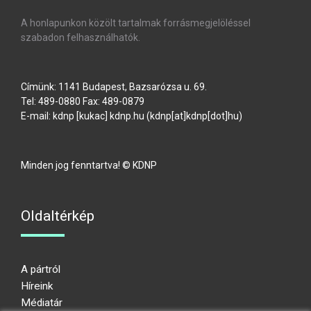
A honlapunkon közölt tartalmak forrásmegjelöléssel
szabadon felhasználhatók.
Címünk: 1141 Budapest, Bazsarózsa u. 69.
Tel: 489-0880 Fax: 489-0879
E-mail:
kdnp
[kukac]
kdnp
.
hu
(kdnp[at]kdnp[dot]hu)
Minden jog fenntartva! © KDNP
Oldaltérkép
A pártról
Híreink
Médiatár