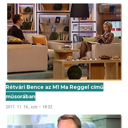
Rétvári Bence az M1 Ma Reggel című
műsorában
2011. 11. 16., sze – 18:32