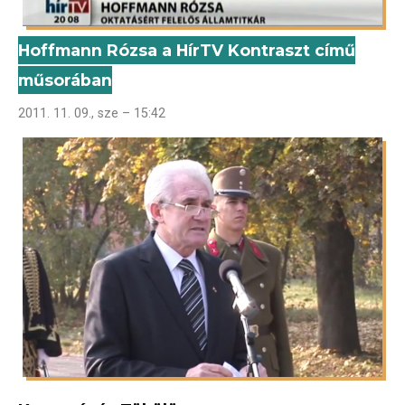
Hoffmann Rózsa a HírTV Kontraszt című
műsorában
2011. 11. 09., sze – 15:42