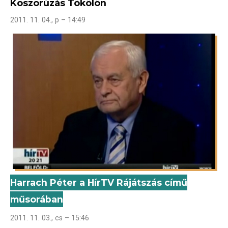
Koszorúzás Tökölön
2011. 11. 04., p – 14:49
Harrach Péter a HírTV Rájátszás című
műsorában
2011. 11. 03., cs – 15:46