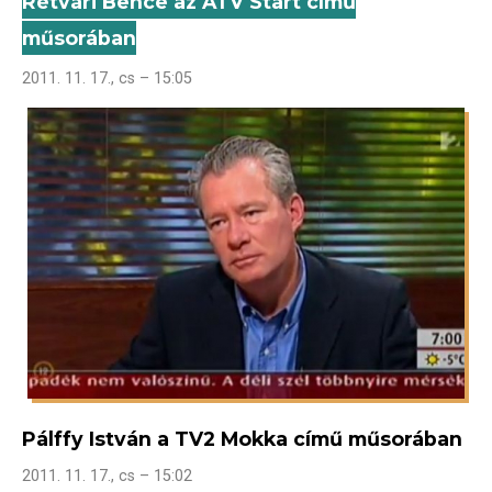
Rétvári Bence az ATV Start című
műsorában
2011. 11. 17., cs – 15:05
Pálffy István a TV2 Mokka című műsorában
2011. 11. 17., cs – 15:02