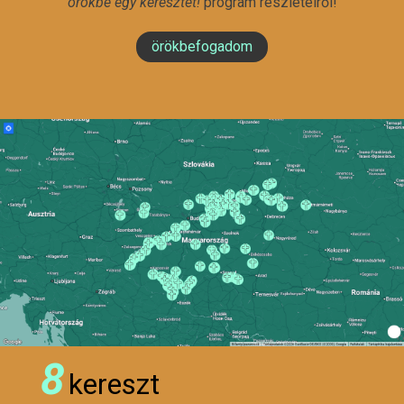
örökbe egy keresztet!
program részleteiről!
örökbefogadom
8
kereszt