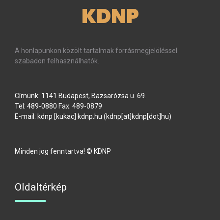
KDNP
A honlapunkon közölt tartalmak forrásmegjelöléssel
szabadon felhasználhatók.
Címünk: 1141 Budapest, Bazsarózsa u. 69.
Tel: 489-0880 Fax: 489-0879
E-mail:
kdnp
[kukac]
kdnp
.
hu
(kdnp[at]kdnp[dot]hu)
Minden jog fenntartva! © KDNP
Oldaltérkép