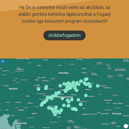
Ha Ön is szeretne részt venni az akcióban, az
alábbi gombra kattintva tájékozódhat a
Fogadj
örökbe egy keresztet!
program részleteiről!
örökbefogadom