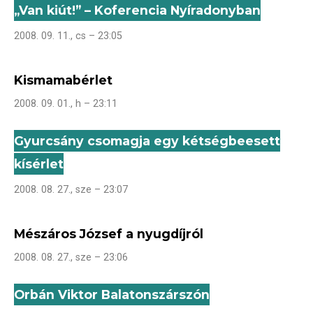
„Van kiút!” – Koferencia Nyíradonyban
2008. 09. 11., cs – 23:05
Kismamabérlet
2008. 09. 01., h – 23:11
Gyurcsány csomagja egy kétségbeesett
kísérlet
2008. 08. 27., sze – 23:07
Mészáros József a nyugdíjról
2008. 08. 27., sze – 23:06
Orbán Viktor Balatonszárszón