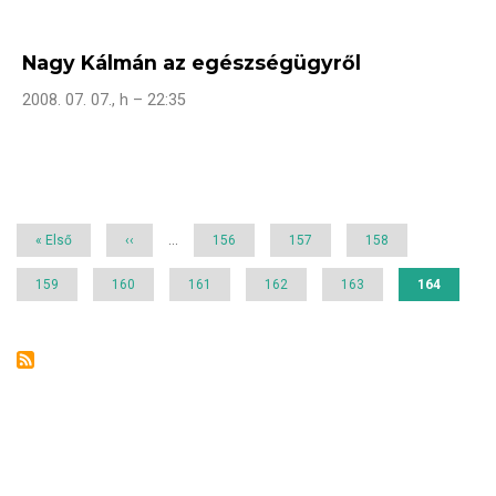
Nagy Kálmán az egészségügyről
2008. 07. 07., h – 22:35
Oldalszámozás
Első
« Első
Előző
‹‹
…
Page
156
Page
157
Page
158
oldal
oldal
Page
159
Page
160
Page
161
Page
162
Page
163
Jelenlegi
164
oldal