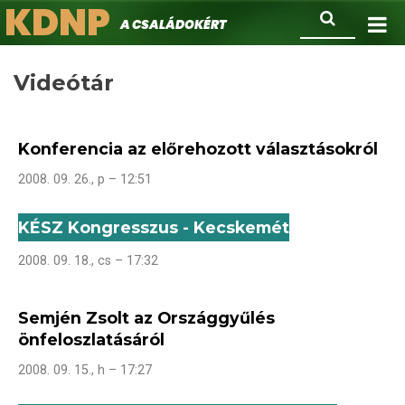
KDNP
Ugrás
Keresés
A családokért.
a
tartalomra
Videótár
Konferencia az előrehozott választásokról
2008. 09. 26., p – 12:51
KÉSZ Kongresszus - Kecskemét
2008. 09. 18., cs – 17:32
Semjén Zsolt az Országgyűlés
önfeloszlatásáról
2008. 09. 15., h – 17:27