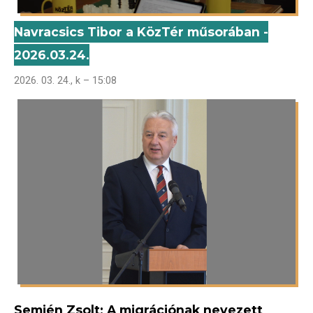
Navracsics Tibor a KözTér műsorában -
2026.03.24.
2026. 03. 24., k – 15:08
Semjén Zsolt: A migrációnak nevezett