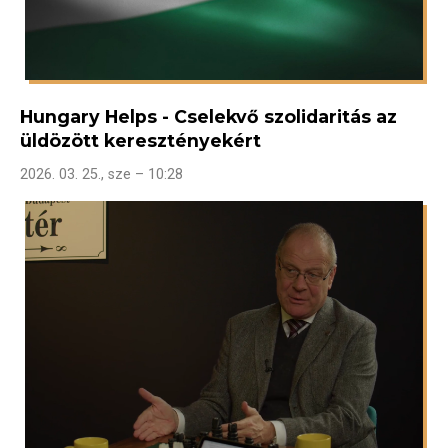
Hungary Helps - Cselekvő szolidaritás az
üldözött keresztényekért
2026. 03. 25., sze – 10:28