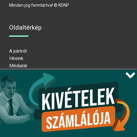
Minden jog fenntartva! © KDNP
Oldaltérkép
A pártról
Híreink
Médiatár
Impresszum
Adatkezelési nyilatkozat
Átláthatósági nyilatkozat
Ugrás az oldal tetejére
Kövessen minket!