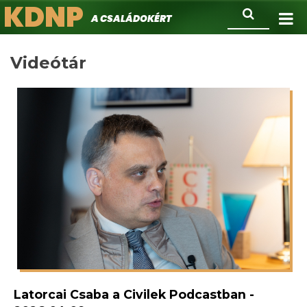
KDNP
Ugrás
Keresés
A családokért.
a
tartalomra
Videótár
Latorcai Csaba a Civilek Podcastban -