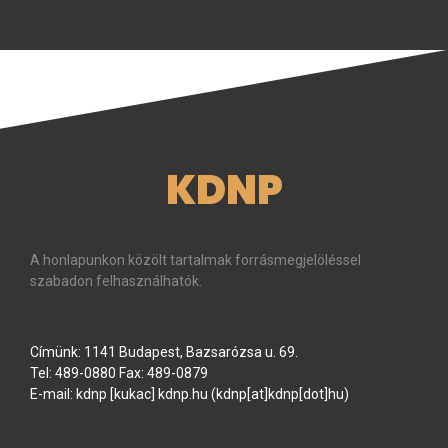
KDNP
A honlapunkon közölt tartalmak forrásmegjelöléssel
szabadon felhasználhatók.
Címünk: 1141 Budapest, Bazsarózsa u. 69.
Tel: 489-0880 Fax: 489-0879
E-mail:
kdnp
[kukac]
kdnp
.
hu
(kdnp[at]kdnp[dot]hu)