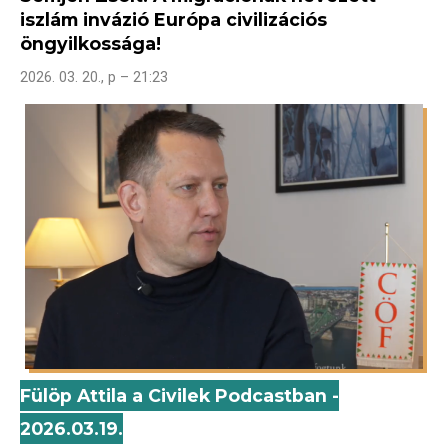
iszlám invázió Európa civilizációs
öngyilkossága!
2026. 03. 20., p – 21:23
Fülöp Attila a Civilek Podcastban -
2026.03.19.