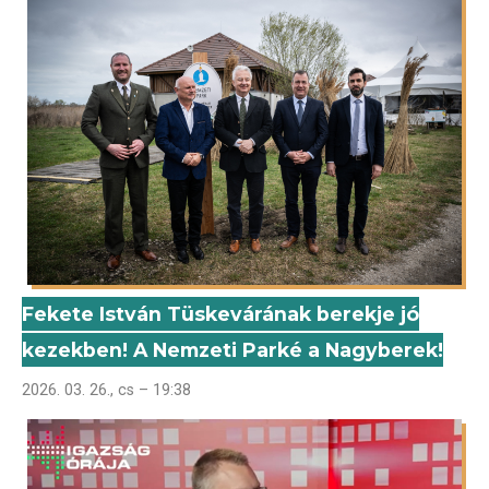
Fekete István Tüskevárának berekje jó
kezekben! A Nemzeti Parké a Nagyberek!
2026. 03. 26., cs – 19:38