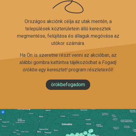
Országos akciónk célja az utak mentén, a
települések közterületein álló keresztek
megmentése, felújítása és állaguk megóvása az
utókor számára.
Ha Ön is szeretne részt venni az akcióban, az
alábbi gombra kattintva tájékozódhat a
Fogadj
örökbe egy keresztet!
program részleteiről!
örökbefogadom