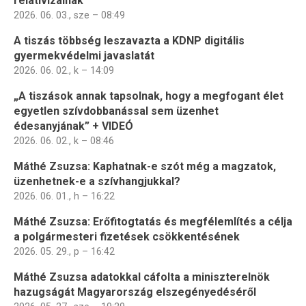
relativizálnak
2026. 06. 03., sze – 08:49
A tiszás többség leszavazta a KDNP digitális
gyermekvédelmi javaslatát
2026. 06. 02., k – 14:09
„A tiszások annak tapsolnak, hogy a megfogant élet
egyetlen szívdobbanással sem üzenhet
édesanyjának” + VIDEÓ
2026. 06. 02., k – 08:46
Máthé Zsuzsa: Kaphatnak-e szót még a magzatok,
üzenhetnek-e a szívhangjukkal?
2026. 06. 01., h – 16:22
Máthé Zsuzsa: Erőfitogtatás és megfélemlítés a célja
a polgármesteri fizetések csökkentésének
2026. 05. 29., p – 16:42
Máthé Zsuzsa adatokkal cáfolta a miniszterelnök
hazugságát Magyarország elszegényedéséről