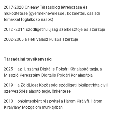
2017-2020 Onleány Társasblog létrehozása és
működtetése (gyermekneveléssel, közélettel, családi
témákkal foglalkozó írások)
2012 -2014 szodliget.hu újság szerkesztője és szerzője
2002-2005 a Heti Válasz külsős szerzője
Társadalmi tevékenység
2025 – az 1. számú Digitális Polgári Kör alapító tagja, a
Misszió Keresztény Digitális Polgári Kör alapítója
2019 – a ZöldLiget Közösség sződligeti lokálpatrióta civil
szerveződés alapító tagja, önkéntese
2010 – önkéntesként részvétel a Három Királyfi, Három
Királylány Mozgalom munkájában