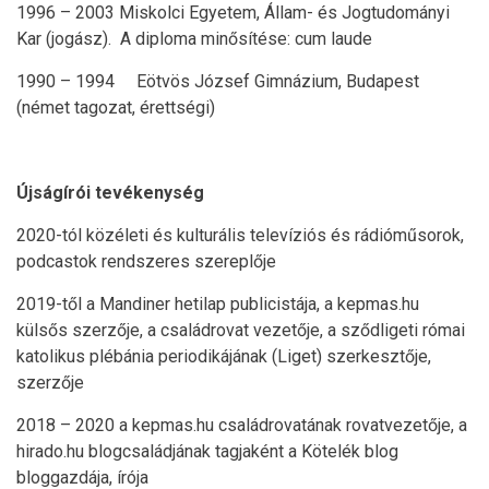
1996 – 2003 Miskolci Egyetem, Állam- és Jogtudományi
Kar (jogász). A diploma minősítése: cum laude
1990 – 1994 Eötvös József Gimnázium, Budapest
(német tagozat, érettségi)
Újságírói tevékenység
2020-tól közéleti és kulturális televíziós és rádióműsorok,
podcastok rendszeres szereplője
2019-től a Mandiner hetilap publicistája, a kepmas.hu
külsős szerzője, a családrovat vezetője, a sződligeti római
katolikus plébánia periodikájának (Liget) szerkesztője,
szerzője
2018 – 2020 a kepmas.hu családrovatának rovatvezetője, a
hirado.hu blogcsaládjának tagjaként a Kötelék blog
bloggazdája, írója