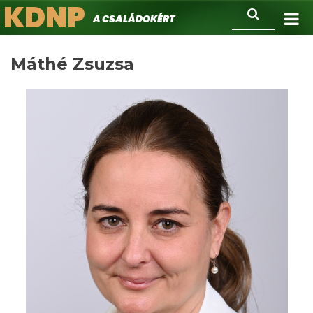
KDNP
Ugrás
Keresés
A családokért.
a
tartalomra
Máthé Zsuzsa