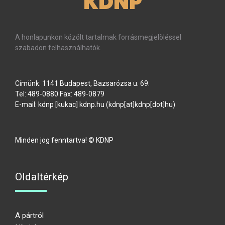
KDNP
A honlapunkon közölt tartalmak forrásmegjelöléssel
szabadon felhasználhatók.
Címünk: 1141 Budapest, Bazsarózsa u. 69.
Tel: 489-0880 Fax: 489-0879
E-mail:
kdnp
[kukac]
kdnp
.
hu
(kdnp[at]kdnp[dot]hu)
Minden jog fenntartva! © KDNP
Oldaltérkép
A pártról