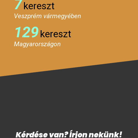
7
kereszt
Veszprém vármegyében
129
kereszt
Magyarországon
Kérdése van? Írjon nekünk!