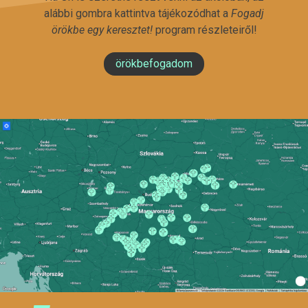
alábbi gombra kattintva tájékozódhat a
Fogadj
örökbe egy keresztet!
program részleteiről!
örökbefogadom