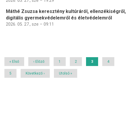
2026. 05. 27., sze – 19:29
Máthé Zsuzsa keresztény kultúráról, ellenzékiségről,
digitális gyermekvédelemről és életvédelemről
2026. 05. 27., sze – 09:11
Oldalszámozás
Első
« Első
Előző
‹ Előző
Page
1
Page
2
Jelenlegi
3
Page
4
oldal
oldal
oldal
Page
5
Következő
Következő ›
Utolsó
Utolsó »
oldal
oldal