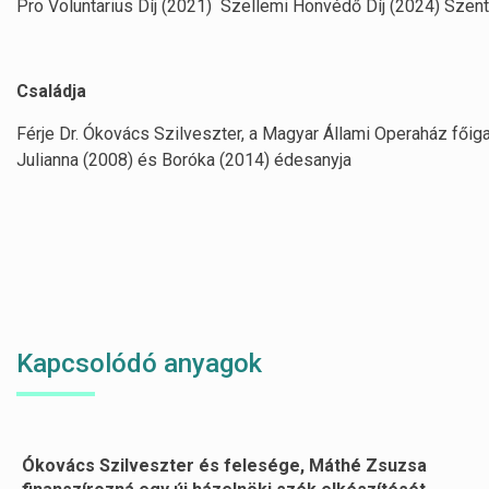
Pro Voluntarius Díj (2021) Szellemi Honvédő Díj (2024) Szen
Családja
Férje Dr. Ókovács Szilveszter, a Magyar Állami Operaház fői
Julianna (2008) és Boróka (2014) édesanyja
Kapcsolódó anyagok
Ókovács Szilveszter és felesége, Máthé Zsuzsa
Oldalszámozás