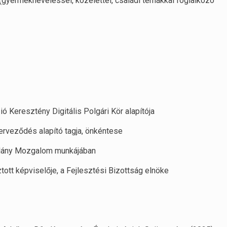
yermekneveléssel, közélettel, családi témákkal foglalkozó
ió Keresztény Digitális Polgári Kör alapítója
zerveződés alapító tagja, önkéntese
lylány Mozgalom munkájában
tt képviselője, a Fejlesztési Bizottság elnöke