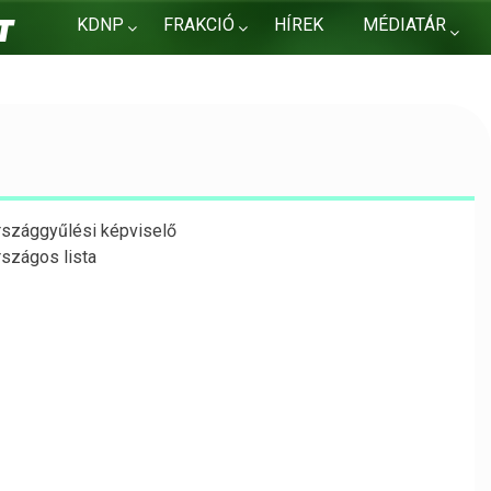
KDNP
FRAKCIÓ
HÍREK
MÉDIATÁR
KAPCSOLAT
rszággyűlési képviselő
rszágos lista