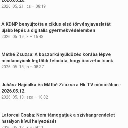
2026.05.20.
2026. 05. 21., cs – 08:19
A KDNP benyújtotta a ciklus első törvényjavaslatát –
újabb lépés a digitális gyermekvédelemben
2026. 05. 19., k – 16:43
Máthé Zsuzsa: A boszorkányüldözés korába lépve
mindannyiunk legfőbb feladata, hogy összetartsunk
2026. 05. 18., h – 08:37
Juhász Hajnalka és Máthé Zsuzsa a Hír TV műsorában -
2026.05.12.
2026. 05. 13., sze – 10:02
Latorcai Csaba: Nem támogatjuk a szívhangrendelet
hatályon kívül helyezését
2026. 05. 12., k – 09:11