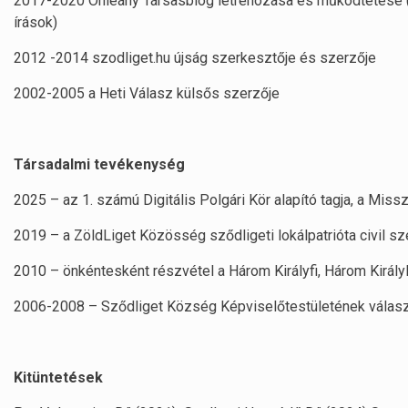
2017-2020 Onleány Társasblog létrehozása és működtetése (g
írások)
2012 -2014 szodliget.hu újság szerkesztője és szerzője
2002-2005 a Heti Válasz külsős szerzője
Társadalmi tevékenység
2025 – az 1. számú Digitális Polgári Kör alapító tagja, a Missz
2019 – a ZöldLiget Közösség sződligeti lokálpatrióta civil s
2010 – önkéntesként részvétel a Három Királyfi, Három Kirá
2006-2008 – Sződliget Község Képviselőtestületének választo
Kitüntetések