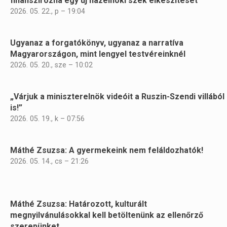
finanszírozná egy új házelnöki szék elkészítését
2026. 05. 22., p – 19:04
Ugyanaz a forgatókönyv, ugyanaz a narratíva
Magyarországon, mint lengyel testvéreinknél
2026. 05. 20., sze – 10:02
„Várjuk a miniszterelnök videóit a Ruszin-Szendi villából
is!”
2026. 05. 19., k – 07:56
Máthé Zsuzsa: A gyermekeink nem feláldozhatók!
2026. 05. 14., cs – 21:26
Máthé Zsuzsa: Határozott, kulturált
megnyilvánulásokkal kell betöltenünk az ellenőrző
szerepünket