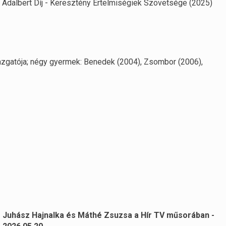
t Adalbert Díj - Keresztény Értelmiségiek Szövetsége (2025)
gazgatója; négy gyermek: Benedek (2004), Zsombor (2006),
Juhász Hajnalka és Máthé Zsuzsa a Hír TV műsorában -