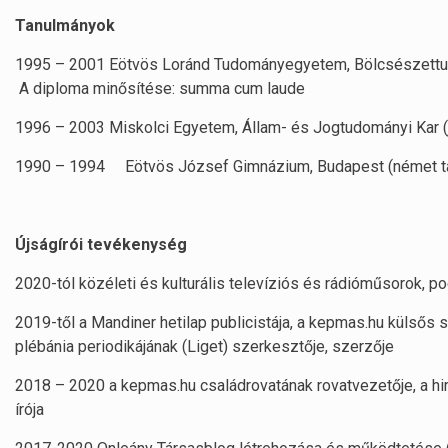
Tanulmányok
1995 – 2001 Eötvös Loránd Tudományegyetem, Bölcsészettudo
A diploma minősítése: summa cum laude
1996 – 2003 Miskolci Egyetem, Állam- és Jogtudományi Kar (
1990 – 1994 Eötvös József Gimnázium, Budapest (német tag
Újságírói tevékenység
2020-tól közéleti és kulturális televíziós és rádióműsorok, 
2019-től a Mandiner hetilap publicistája, a kepmas.hu külsős s
plébánia periodikájának (Liget) szerkesztője, szerzője
2018 – 2020 a kepmas.hu családrovatának rovatvezetője, a hir
írója