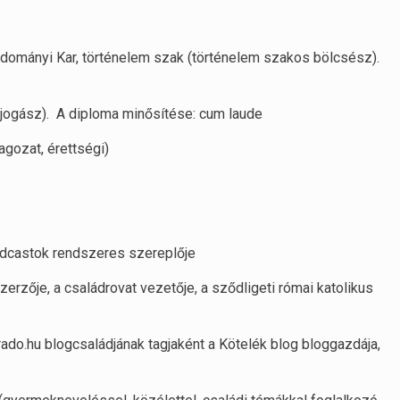
mányi Kar, történelem szak (történelem szakos bölcsész).
jogász). A diploma minősítése: cum laude
ozat, érettségi)
podcastok rendszeres szereplője
zerzője, a családrovat vezetője, a sződligeti római katolikus
ado.hu blogcsaládjának tagjaként a Kötelék blog bloggazdája,