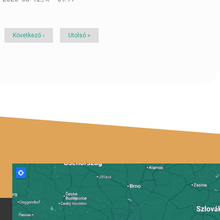
Következő
Következő ›
Utolsó
Utolsó »
oldal
oldal