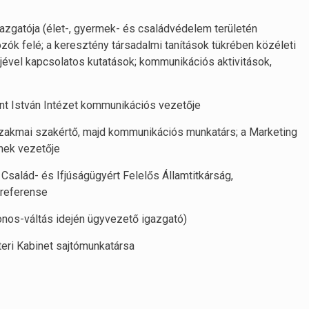
azgatója (élet-, gyermek- és családvédelem területén
k felé; a keresztény társadalmi tanítások tükrében közéleti
ével kapcsolatos kutatások; kommunikációs aktivitások,
nt István Intézet kommunikációs vezetője
szakmai szakértő, majd kommunikációs munkatárs; a Marketing
ének vezetője
Család- és Ifjúságügyért Felelős Államtitkárság,
főreferense
donos-váltás idején ügyvezető igazgató)
teri Kabinet sajtómunkatársa