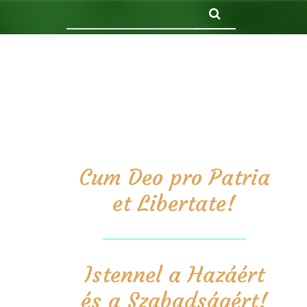
Keresés
Cum Deo pro Patria
et Libertate!
Istennel a Hazáért
és a Szabadságért!