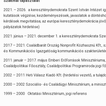
Szakmai tapasztalat
2021. – 2026. a kereszténydemokrata Szent István Intézet ig
kutatások végzése; kezdeményezések, javaslatok a döntéshozó
kérdések megvitatása; az európai kereszténydemokrácia jövőj
pályázatok hirdetése)
2021. június – 2021. december 1. a kereszténydemokrata Sze
2017 – 2021. Családbarát Ország Nonprofit Közhasznú Kft., 
és Kommunikációs Igazgatóság kommunikációs szakterület
2011. január – 2017. május Emberi Erőforrások Minisztériuma, 
Családpolitikai Főosztály, Családpolitikai Programiroda jogi 
2002 – 2011 Heti Válasz Kiadó Kft. (hirdetési vezető, a tulaj
2000 – 2002 Szociális- és Családügyi Minisztérium, a minisz
1999 – 2000 Oktatási Minisztérium, jogi referens