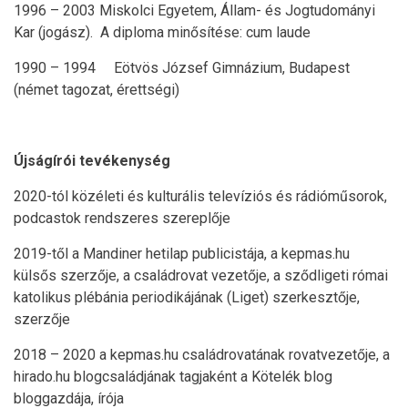
1996 – 2003 Miskolci Egyetem, Állam- és Jogtudományi
Kar (jogász). A diploma minősítése: cum laude
1990 – 1994 Eötvös József Gimnázium, Budapest
(német tagozat, érettségi)
Újságírói tevékenység
2020-tól közéleti és kulturális televíziós és rádióműsorok,
podcastok rendszeres szereplője
2019-től a Mandiner hetilap publicistája, a kepmas.hu
külsős szerzője, a családrovat vezetője, a sződligeti római
katolikus plébánia periodikájának (Liget) szerkesztője,
szerzője
2018 – 2020 a kepmas.hu családrovatának rovatvezetője, a
hirado.hu blogcsaládjának tagjaként a Kötelék blog
bloggazdája, írója