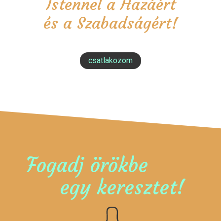
Istennel a Hazáért
és a Szabadságért!
csatlakozom
Fogadj örökbe
egy keresztet!