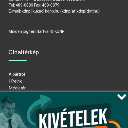
Tel: 489-0880 Fax: 489-0879
E-mail:
kdnp
[kukac]
kdnp
.
hu
(kdnp[at]kdnp[dot]hu)
Minden jog fenntartva! © KDNP
Oldaltérkép
A pártról
Híreink
Médiatár
Impresszum
Adatkezelési nyilatkozat
Átláthatósági nyilatkozat
Ugrás az oldal tetejére