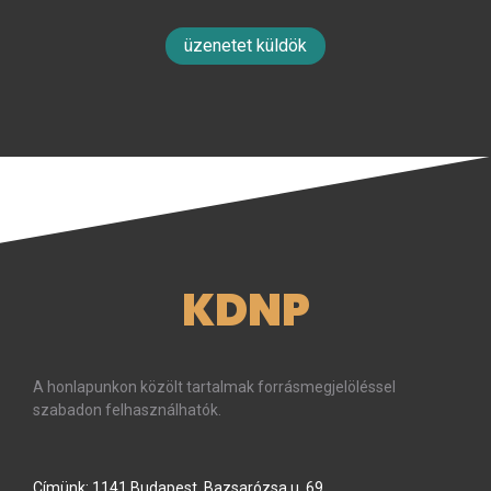
üzenetet küldök
KDNP
A honlapunkon közölt tartalmak forrásmegjelöléssel
szabadon felhasználhatók.
Címünk: 1141 Budapest, Bazsarózsa u. 69.