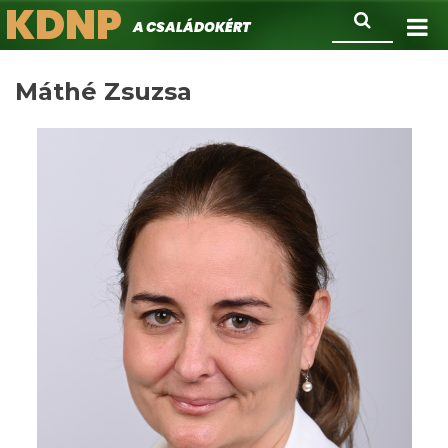
KDNP
Ugrás
Keresés
A családokért.
a
tartalomra
Máthé Zsuzsa