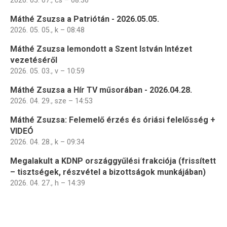
2026. 05. 07., cs – 08:36
Máthé Zsuzsa a Patriótán - 2026.05.05.
2026. 05. 05., k – 08:48
Máthé Zsuzsa lemondott a Szent István Intézet
vezetéséről
2026. 05. 03., v – 10:59
Máthé Zsuzsa a Hír TV műsorában - 2026.04.28.
2026. 04. 29., sze – 14:53
Máthé Zsuzsa: Felemelő érzés és óriási felelősség +
VIDEÓ
2026. 04. 28., k – 09:34
Megalakult a KDNP országgyűlési frakciója (frissített
– tisztségek, részvétel a bizottságok munkájában)
2026. 04. 27., h – 14:39
Oldalszámozás