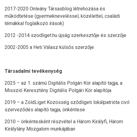
2017-2020 Onleány Társasblog létrehozása és
működtetése (gyermekneveléssel, közélettel, családi
témákkal foglalkozó írások)
2012 -2014 szodliget.hu újság szerkesztője és szerzője
2002-2005 a Heti Válasz külsős szerzője
Társadalmi tevékenység
2025 – az 1. számú Digitális Polgári Kör alapító tagja, a
Misszió Keresztény Digitális Polgári Kör alapítója
2019 – a ZöldLiget Közösség sződligeti lokálpatrióta civil
szerveződés alapító tagja, önkéntese
2010 – önkéntesként részvétel a Három Királyfi, Három
Királylány Mozgalom munkájában