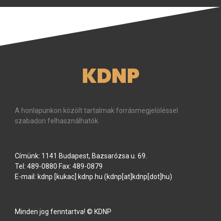
KDNP
A honlapunkon közölt tartalmak forrásmegjelöléssel
szabadon felhasználhatók.
Címünk: 1141 Budapest, Bazsarózsa u. 69.
Tel: 489-0880 Fax: 489-0879
E-mail:
kdnp
[kukac]
kdnp
.
hu
(kdnp[at]kdnp[dot]hu)
Minden jog fenntartva! © KDNP