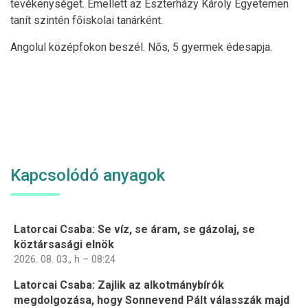
tevékenységet. Emellett az Eszterházy Károly Egyetemen
tanít szintén főiskolai tanárként.
Angolul középfokon beszél. Nős, 5 gyermek édesapja.
Kapcsolódó anyagok
Latorcai Csaba: Se víz, se áram, se gázolaj, se
köztársasági elnök
2026. 08. 03., h – 08:24
Latorcai Csaba: Zajlik az alkotmánybírók
megdolgozása, hogy Sonnevend Pált válasszák majd