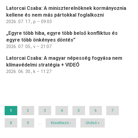
Latorcai Csaba: A miniszterelnöknek kormányoznia
kellene és nem más pártokkal foglalkozni
2026. 07. 17., p – 09:03
„Egyre több hiba, egyre több belső konfliktus és
egyre több önkényes döntés”
2026. 07. 05., v – 21:07
Latorcai Csaba: A magyar népesség fogyása nem
klímavédelmi stratégia + VIDEÓ
2026. 06. 30., k – 11:27
Oldalszámozás
Jelenlegi
1
Page
2
Page
3
Page
4
Page
5
Page
6
Page
7
oldal
Page
8
Page
9
…
Következő
Következő ›
Utolsó
Utolsó »
oldal
oldal