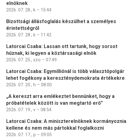
elnöknek
2026. 07. 28., k – 15:44
Bizottsági állásfoglalás készülhet a személyes
érintettségről
2026. 07. 28., k – 11:42
Latorcai Csaba: Lassan ott tartunk, hogy sorsot
húznak, ki legyen a köztársasági elnök
2026. 07. 25., szo – 07:49
Latorcai Csaba: Egymilliónál is több választópolgár
lehet fogékony a kereszténydemokrata értékekre
2026. 07. 20., h – 08:00
„A kereszt arra emlékeztet bennünket, hogy a
próbatételek között is van megtartó erő”
2026. 07. 19., v – 08:54
Latorcai Csaba: A miniszterelnöknek kormányoznia
kellene és nem más pártokkal foglalkozni
2026. 07. 17., p – 09:05