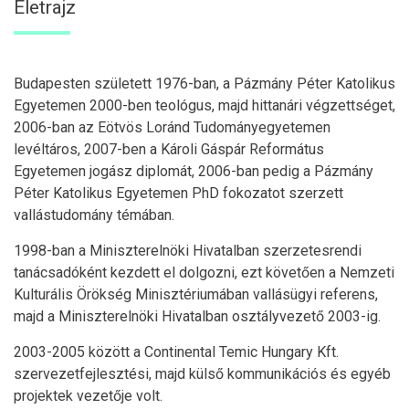
Életrajz
Budapesten született 1976-ban, a Pázmány Péter Katolikus
Egyetemen 2000-ben teológus, majd hittanári végzettséget,
2006-ban az Eötvös Loránd Tudományegyetemen
levéltáros, 2007-ben a Károli Gáspár Református
Egyetemen jogász diplomát, 2006-ban pedig a Pázmány
Péter Katolikus Egyetemen PhD fokozatot szerzett
vallástudomány témában.
1998-ban a Miniszterelnöki Hivatalban szerzetesrendi
tanácsadóként kezdett el dolgozni, ezt követően a Nemzeti
Kulturális Örökség Minisztériumában vallásügyi referens,
majd a Miniszterelnöki Hivatalban osztályvezető 2003-ig.
2003-2005 között a Continental Temic Hungary Kft.
szervezetfejlesztési, majd külső kommunikációs és egyéb
projektek vezetője volt.