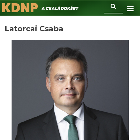
KDNP
Ugrás
Keresés
A családokért.
a
tartalomra
Latorcai Csaba