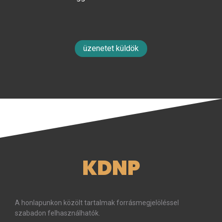
üzenetet küldök
KDNP
A honlapunkon közölt tartalmak forrásmegjelöléssel
szabadon felhasználhatók.