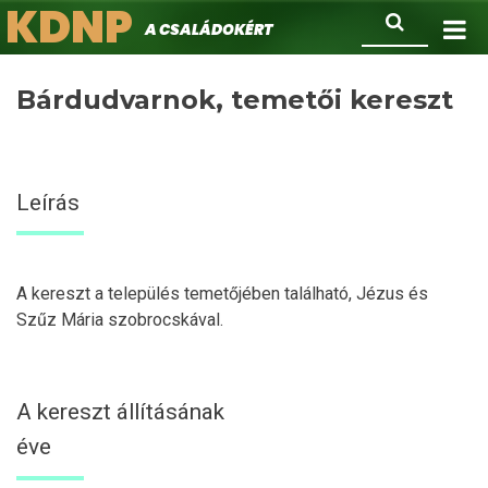
KDNP
Ugrás
Keresés
A családokért.
a
tartalomra
Bárdudvarnok, temetői kereszt
Leírás
A kereszt a település temetőjében található, Jézus és
Szűz Mária szobrocskával.
A kereszt állításának
éve