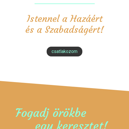
Istennel a Hazáért
és a Szabadságért!
csatlakozom
Fogadj örökbe
egy keresztet!