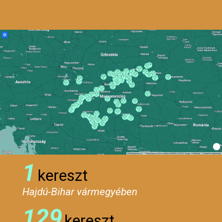
1
kereszt
Hajdú-Bihar vármegyében
129
kereszt