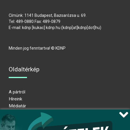
Címünk: 1141 Budapest, Bazsarózsa u. 69.
Tel: 489-0880 Fax: 489-0879
E-mail:
kdnp
[kukac]
kdnp
.
hu
(kdnp[at]kdnp[dot]hu)
Minden jog fenntartva! © KDNP
Oldaltérkép
A pártról
Híreink
Médiatár
Impresszum
Adatkezelési nyilatkozat
Átláthatósági nyilatkozat