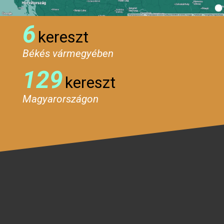
6
kereszt
Békés vármegyében
129
kereszt
Magyarországon