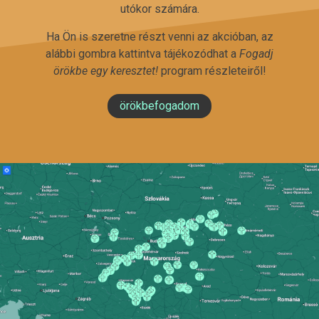
utókor számára.
Ha Ön is szeretne részt venni az akcióban, az
alábbi gombra kattintva tájékozódhat a
Fogadj
örökbe egy keresztet!
program részleteiről!
örökbefogadom