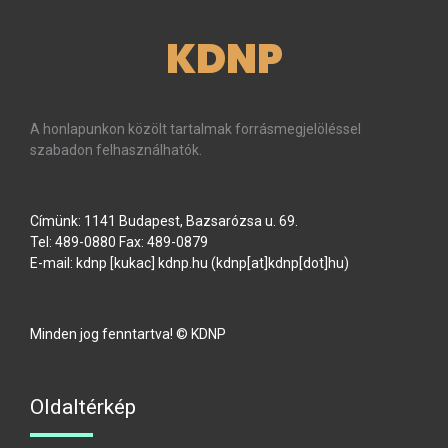
KDNP
A honlapunkon közölt tartalmak forrásmegjelöléssel
szabadon felhasználhatók.
Címünk: 1141 Budapest, Bazsarózsa u. 69.
Tel: 489-0880 Fax: 489-0879
E-mail:
kdnp
[kukac]
kdnp
.
hu
(kdnp[at]kdnp[dot]hu)
Minden jog fenntartva! © KDNP
Oldaltérkép