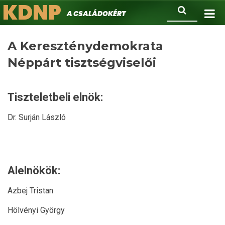
KDNP
Ugrás
Keresés
A családokért.
a
tartalomra
A Kereszténydemokrata
Néppárt tisztségviselői
Tiszteletbeli elnök:
Dr. Surján László
Alelnökök:
Azbej Tristan
Hölvényi György