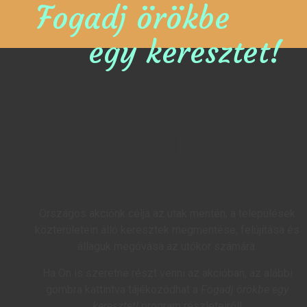
Fogadj örökbe
egy keresztet!
Országos akciónk célja az utak mentén, a települések
közterületein álló keresztek megmentése, felújítása és
állaguk megóvása az utókor számára.
Ha Ön is szeretne részt venni az akcióban, az alábbi
gombra kattintva tájékozódhat a
Fogadj örökbe egy
keresztet!
program részleteiről!