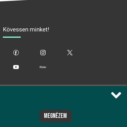
Kövessen minket!
fb
ig
x
yt
flickr
megnézem