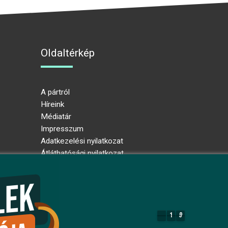
Oldaltérkép
A pártról
Híreink
Médiatár
Impresszum
Adatkezelési nyilatkozat
Átláthatósági nyilatkozat
Ugrás az oldal tetejére
1
9
1
9
7