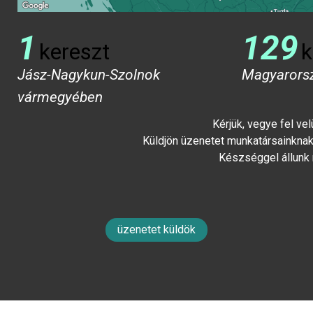
1
129
kereszt
k
Jász-Nagykun-Szolnok
Magyarors
vármegyében
Kérjük, vegye fel ve
Küldjön üzenetet munkatársainknak 
Készséggel állunk
üzenetet küldök