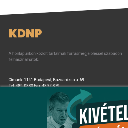
KDNP
A honlapunkon közölt tartalmak forrásmegjelöléssel szabadon
felhasználhatók.
Címünk: 1141 Budapest, Bazsarózsa u. 69.
Tel: 489-0880 Fax: 489-0879
E-mail:
kdnp
[kukac]
kdnp
[pont]
hu
(kdnp[at]kdnp[dot]hu)
Minden jog fenntartva! © KDNP