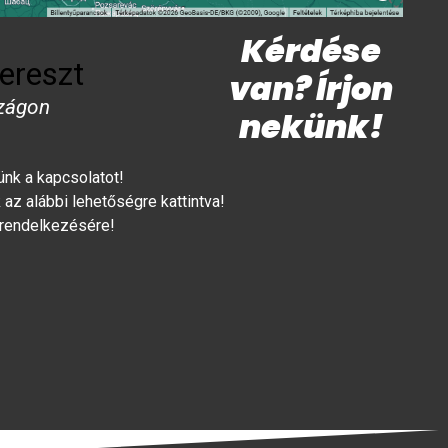
Kérdése
ereszt
van? Írjon
zágon
nekünk!
lünk a kapcsolatot!
az alábbi lehetőségre kattintva!
 rendelkezésére!