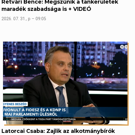
Rétvári Bence: Megszűnik a tankerületek
maradék szabadsága is + VIDEÓ
2026. 07. 31., p – 09:05
Latorcai Csaba: Zajlik az alkotmánybírók