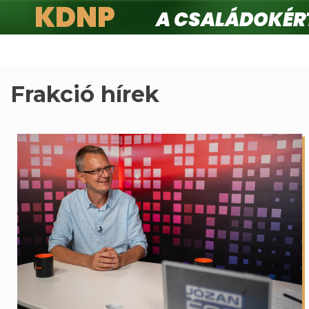
KDNP
A családokért.
Ugrás
a
tartalomra
Frakció hírek
Oldalszámozás