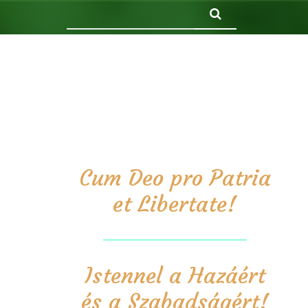
Keresés
Cum Deo pro Patria
et Libertate!
Istennel a Hazáért
és a Szabadságért!