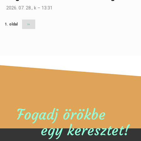
2026. 07. 28., k – 13:31
1. oldal
Következő
››
oldal
Fogadj örökbe
egy keresztet!