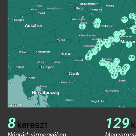
8
129
kereszt
k
Nógrád vármegyében
Magyarors