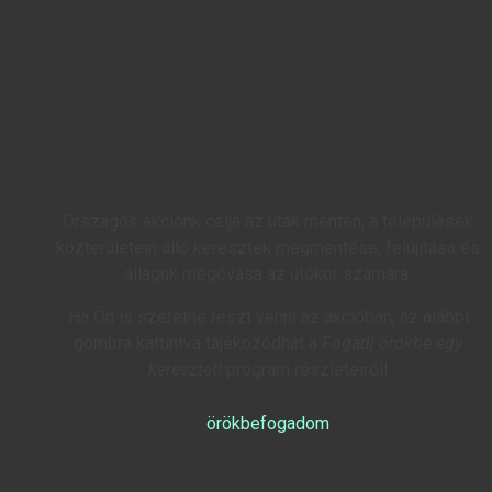
Országos akciónk célja az utak mentén, a települések
közterületein álló keresztek megmentése, felújítása és
állaguk megóvása az utókor számára.
Ha Ön is szeretne részt venni az akcióban, az alábbi
gombra kattintva tájékozódhat a
Fogadj örökbe egy
keresztet!
program részleteiről!
örökbefogadom