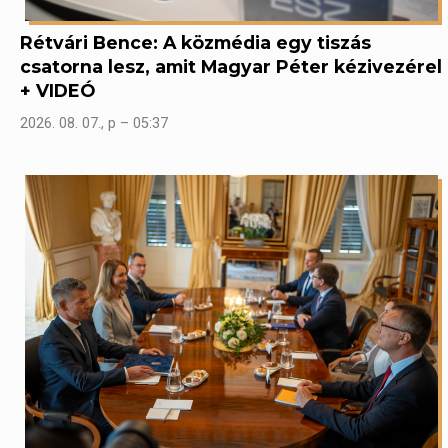
Rétvári Bence: A közmédia egy tiszás
csatorna lesz, amit Magyar Péter kézivezérel
+ VIDEÓ
2026. 08. 07., p – 05:37