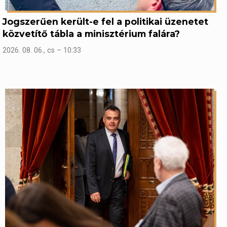
Jogszerűen került-e fel a politikai üzenetet
közvetítő tábla a minisztérium falára?
2026. 08. 06., cs – 10:33