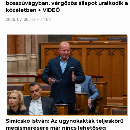
bosszúvágyban, vérgőzös állapot uralkodik a
közéletben + VIDEÓ
2026. 07. 30., cs – 11:02
Simicskó István: Az ügynökakták teljeskörű
megismerésére már nincs lehetőség