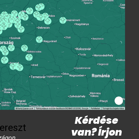
Kérdése
ereszt
van? Írjon
zágon