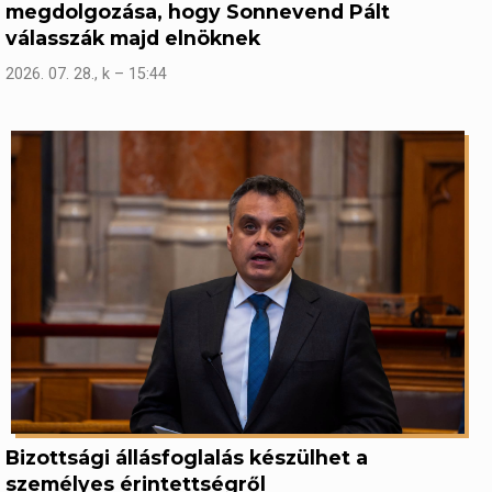
megdolgozása, hogy Sonnevend Pált
válasszák majd elnöknek
2026. 07. 28., k – 15:44
Bizottsági állásfoglalás készülhet a
személyes érintettségről