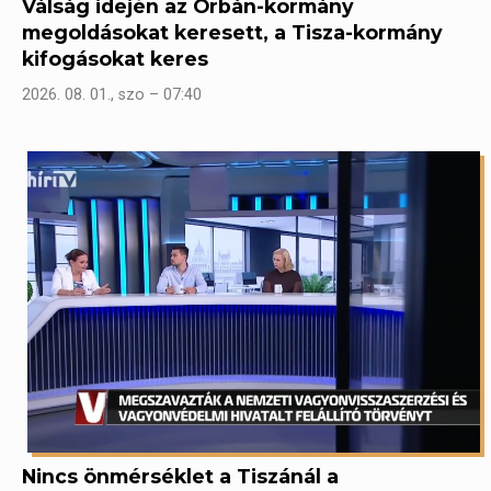
Válság idején az Orbán-kormány
megoldásokat keresett, a Tisza-kormány
kifogásokat keres
2026. 08. 01., szo – 07:40
Nincs önmérséklet a Tiszánál a