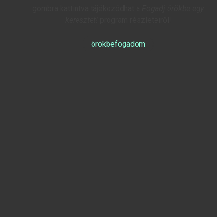
gombra kattintva tájékozódhat a
Fogadj örökbe egy
keresztet!
program részleteiről!
örökbefogadom