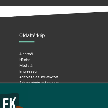
Oldaltérkép
A pártról
Híreink
Médiatár
Impresszum
Adatkezelési nyilatkozat
Átláthatósági nyilatkozat
Ugrás az oldal tetejére