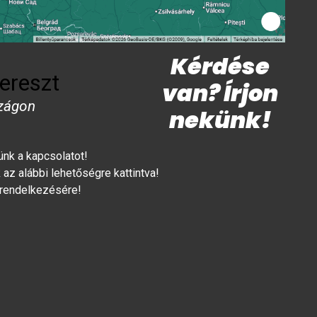
Kérdése
ereszt
van? Írjon
zágon
nekünk!
lünk a kapcsolatot!
az alábbi lehetőségre kattintva!
 rendelkezésére!