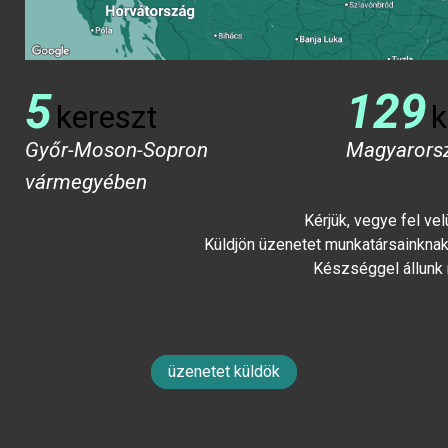
5
129
kereszt
k
Győr-Moson-Sopron
Magyarors
vármegyében
Kérjük, vegye fel ve
Küldjön üzenetet munkatársainknak 
Készséggel állunk
üzenetet küldök