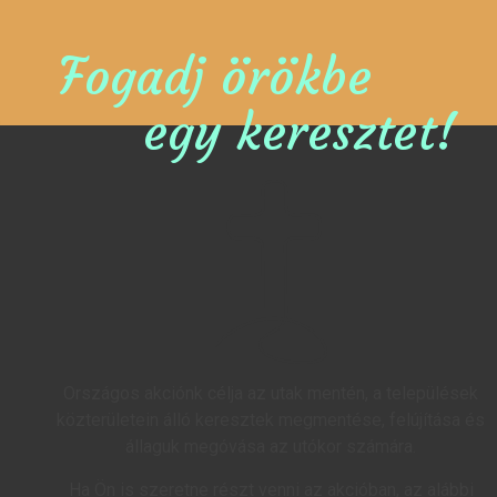
Fogadj örökbe
egy keresztet!
Országos akciónk célja az utak mentén, a települések
közterületein álló keresztek megmentése, felújítása és
állaguk megóvása az utókor számára.
Ha Ön is szeretne részt venni az akcióban, az alábbi