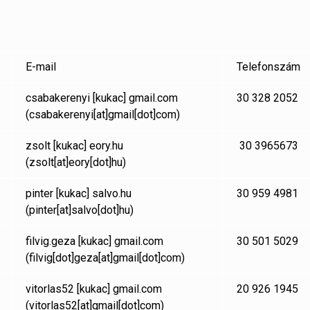
E-mail
Telefonszám
csabakerenyi
[kukac]
gmail.com
30 328 2052
(csabakerenyi[at]gmail[dot]com)
zsolt
[kukac]
eory.hu
30 3965673
(zsolt[at]eory[dot]hu)
pinter
[kukac]
salvo.hu
30 959 4981
(pinter[at]salvo[dot]hu)
filvig.geza
[kukac]
gmail.com
30 501 5029
(filvig[dot]geza[at]gmail[dot]com)
vitorlas52
[kukac]
gmail.com
20 926 1945
(vitorlas52[at]gmail[dot]com)