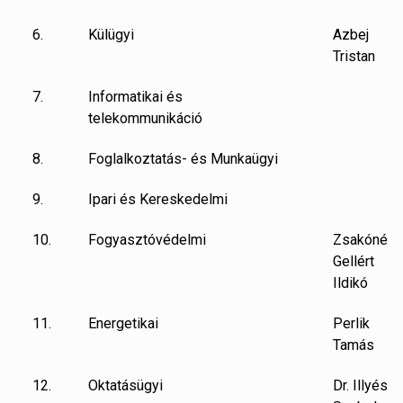
6.
Külügyi
Azbej
Tristan
7.
Informatikai és
telekommunikáció
8.
Foglalkoztatás- és Munkaügyi
9.
Ipari és Kereskedelmi
10.
Fogyasztóvédelmi
Zsakóné
Gellért
Ildikó
11.
Energetikai
Perlik
Tamás
12.
Oktatásügyi
Dr. Illyés