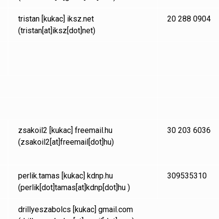
tristan
[kukac]
iksz.net
20 288 0904
(tristan[at]iksz[dot]net)
zsakoil2
[kukac]
freemail.hu
30 203 6036
(zsakoil2[at]freemail[dot]hu)
perlik.tamas
[kukac]
kdnp.hu
309535310
(perlik[dot]tamas[at]kdnp[dot]hu )
drillyeszabolcs
[kukac]
gmail.com