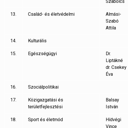
Szabolcs
13.
Család- és életvédelmi
Almási-
Szabó
Attila
14.
Kulturális
15.
Egészségügyi
Dr.
Liptákné
dr. Csekey
Éva
16.
Szociálpolitikai
17.
Közigazgatási és
Balsay
területfejlesztési
István
18.
Sport és életmód
Hídvégi
Vince