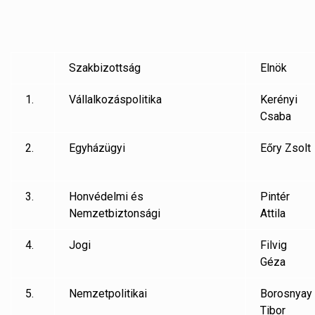
Szakbizottság
Elnök
1.
Vállalkozáspolitika
Kerényi
Csaba
2.
Egyházügyi
Eőry Zsolt
3.
Honvédelmi és
Pintér
Nemzetbiztonsági
Attila
4.
Jogi
Filvig
Géza
5.
Nemzetpolitikai
Borosnyay
Tibor