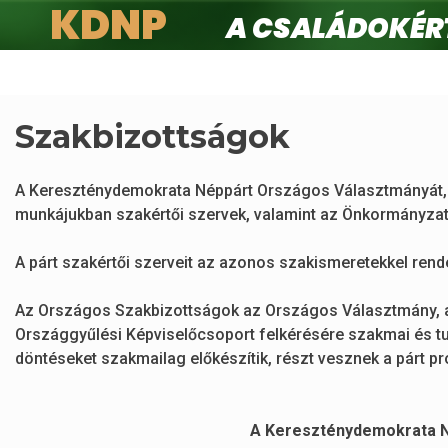
KDNP
A családokért.
Ugrás
a
tartalomra
Szakbizottságok
A Kereszténydemokrata Néppárt Országos Választmányát,
munkájukban szakértői szervek, valamint az Önkormányzati
A párt szakértői szerveit az azonos szakismeretekkel ren
Az Országos Szakbizottságok az Országos Választmány, 
Országgyűlési Képviselőcsoport felkérésére szakmai és tu
döntéseket szakmailag előkészítik, részt vesznek a párt p
A Kereszténydemokrata N