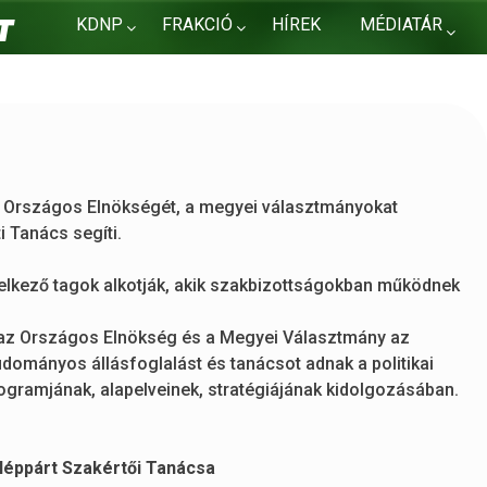
KDNP
FRAKCIÓ
HÍREK
MÉDIATÁR
KAPCSOLAT
 Országos Elnökségét, a megyei választmányokat
 Tanács segíti.
delkező tagok alkotják, akik szakbizottságokban működnek
az Országos Elnökség és a Megyei Választmány az
dományos állásfoglalást és tanácsot adnak a politikai
rogramjának, alapelveinek, stratégiájának kidolgozásában.
éppárt Szakértői Tanácsa