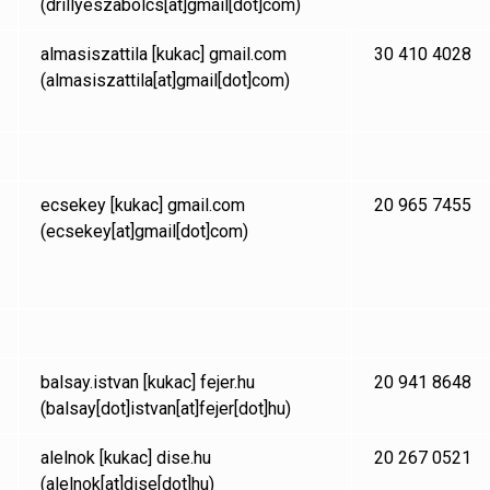
(drillyeszabolcs[at]gmail[dot]com)
almasiszattila
[kukac]
gmail.com
30 410 4028
(almasiszattila[at]gmail[dot]com)
ecsekey
[kukac]
gmail.com
20 965 7455
(ecsekey[at]gmail[dot]com)
balsay.istvan
[kukac]
fejer.hu
20 941 8648
(balsay[dot]istvan[at]fejer[dot]hu)
alelnok
[kukac]
dise.hu
20 267 0521
(alelnok[at]dise[dot]hu)