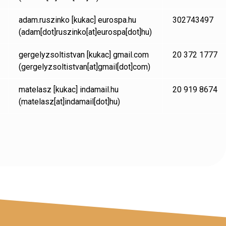
adam.ruszinko
[kukac]
eurospa.hu
302743497
(adam[dot]ruszinko[at]eurospa[dot]hu)
gergelyzsoltistvan
[kukac]
gmail.com
20 372 1777
(gergelyzsoltistvan[at]gmail[dot]com)
matelasz
[kukac]
indamail.hu
20 919 8674
(matelasz[at]indamail[dot]hu)