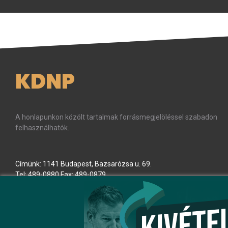
KDNP
A honlapunkon közölt tartalmak forrásmegjelöléssel szabadon
felhasználhatók.
Címünk: 1141 Budapest, Bazsarózsa u. 69.
Tel: 489-0880 Fax: 489-0879
E-mail:
kdnp
[kukac]
kdnp
[pont]
hu
(kdnp[at]kdnp[dot]hu)
Minden jog fenntartva! © KDNP