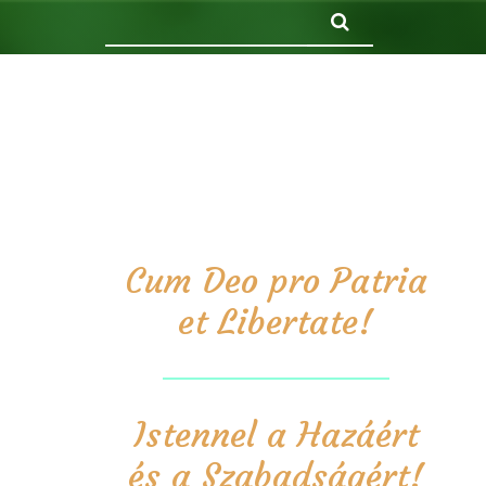
Keresés
Cum Deo pro Patria
et Libertate!
Istennel a Hazáért
és a Szabadságért!