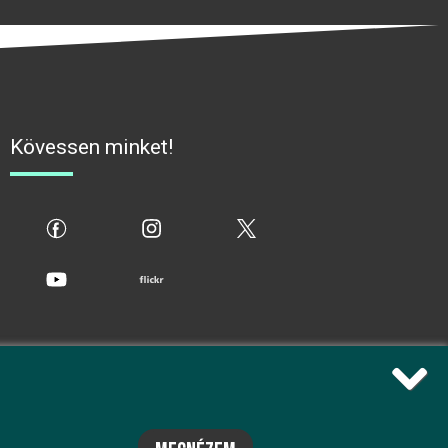
Kövessen minket!
fb
ig
x
yt
flickr