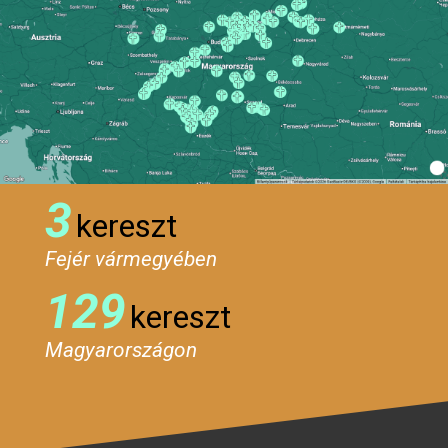
3
kereszt
Fejér vármegyében
129
kereszt
Magyarországon