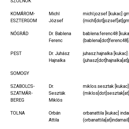
SZOLNOK
KOMÁROM-
Michl
michl.jozsef
[kukac]
gm
ESZTERGOM
József
(michl[dot]jozsef[at]gm
NÓGRÁD
Dr. Bablena
bablena.ferenc48
[kuk
Ferenc
(bablena[dot]ferenc48[
PEST
Dr. Juhász
juhasz.hajnalka
[kukac]
Hajnalka
(juhasz[dot]hajnalka[at
SOMOGY
SZABOLCS-
Dr.
miklos.sesztak
[kukac
SZATMÁR-
Seszták
(miklos[dot]sesztak[at
BEREG
Miklós
TOLNA
Orbán
orbanattila
[kukac]
inda
Attila
(orbanattila[at]indamail