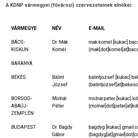
A KDNP vármegyei (fővárosi) szervezeteinek elnökei:
VÁRMEGYE
NÉV
E-MAIL
BÁCS-
Dr. Mák
mak.kornel
[kukac]
bac
KISKUN
Kornél
(mak[dot]kornel[at]bac
BARANYA
BÉKÉS
Bálint
balintjozsef
[kukac]
be
József
(balintjozsef[at]bekes
BORSOD-
Molnár
molnar.peter
[kukac]
kd
ABAÚJ-
Péter
(molnar[dot]peter[at]kd
ZEMPLÉN
BUDAPEST
Dr. Bagdy
bagdyg
[kukac]
gmail.
Gábor
(bagdyg[at]gmail[dot]