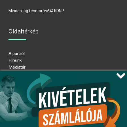
Minden jog fenntartva! © KDNP
Oldaltérkép
A pártról
Híreink
Médiatár
Impresszum
Adatkezelési nyilatkozat
Átláthatósági nyilatkozat
Ugrás az oldal tetejére
Kövessen minket!