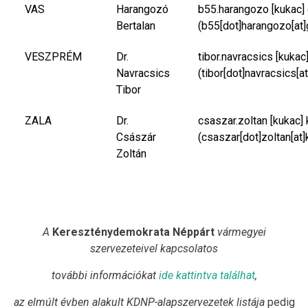
VAS
Harangozó
b55.harangozo
[kukac]
Bertalan
(b55[dot]harangozo[at]
VESZPRÉM
Dr.
tibor.navracsics
[kukac
Navracsics
(tibor[dot]navracsics[a
Tibor
ZALA
Dr.
csaszar.zoltan
[kukac]
Császár
(csaszar[dot]zoltan[at]
Zoltán
A
Kereszténydemokrata Néppárt
vármegyei
szervezeteivel kapcsolatos
további információkat
ide kattintva találhat
,
az elmúlt évben alakult KDNP-alapszervezetek listája
pedig