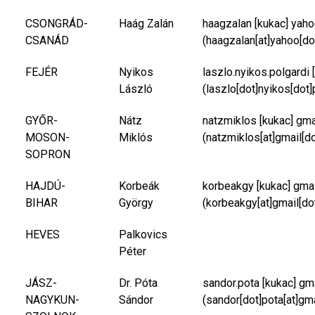
CSONGRÁD-
Haág Zalán
haagzalan
[kukac]
yaho
CSANÁD
(haagzalan[at]yahoo[do
FEJÉR
Nyikos
laszlo.nyikos.polgardi
[
László
(laszlo[dot]nyikos[dot]
GYŐR-
Nátz
natzmiklos
[kukac]
gma
MOSON-
Miklós
(natzmiklos[at]gmail[d
SOPRON
HAJDÚ-
Korbeák
korbeakgy
[kukac]
gma
BIHAR
György
(korbeakgy[at]gmail[do
HEVES
Palkovics
Péter
JÁSZ-
Dr. Póta
sandor.pota
[kukac]
gm
NAGYKUN-
Sándor
(sandor[dot]pota[at]gm