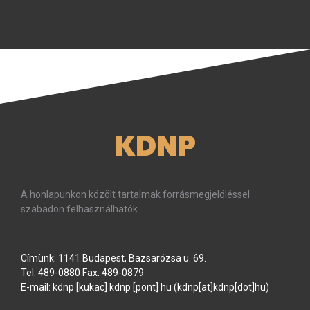
KDNP
A honlapunkon közölt tartalmak forrásmegjelöléssel
szabadon felhasználhatók.
Címünk: 1141 Budapest, Bazsarózsa u. 69.
Tel: 489-0880 Fax: 489-0879
E-mail:
kdnp
[kukac]
kdnp
[pont]
hu
(kdnp[at]kdnp[dot]hu)