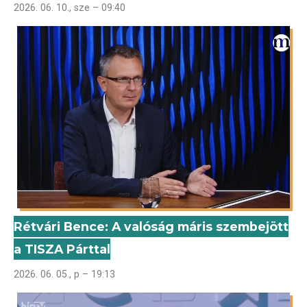
2026. 06. 10., sze – 09:40
Rétvári Bence: A valóság máris szembejött
a TISZA Párttal
2026. 06. 05., p – 19:13