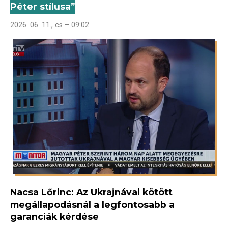
Péter stílusa”
2026. 06. 11., cs – 09:02
Nacsa Lőrinc: Az Ukrajnával kötött
megállapodásnál a legfontosabb a
garanciák kérdése