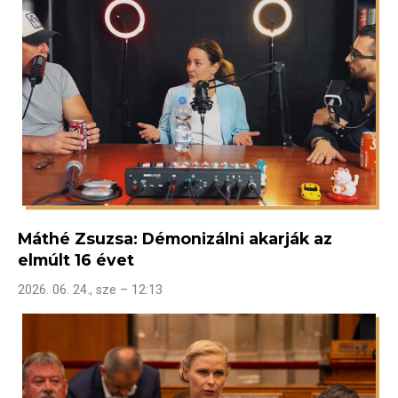
Máthé Zsuzsa: Démonizálni akarják az
elmúlt 16 évet
2026. 06. 24., sze – 12:13