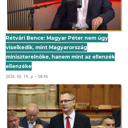
Rétvári Bence: Magyar Péter nem úgy
viselkedik, mint Magyarország
miniszterelnöke, hanem mint az ellenzék
ellenzéke
2026. 06. 19., p – 08:45