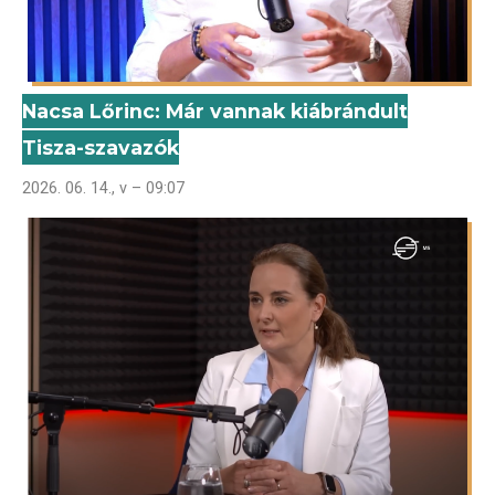
Nacsa Lőrinc: Már vannak kiábrándult
Tisza-szavazók
2026. 06. 14., v – 09:07