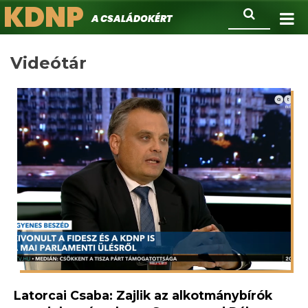
KDNP
Ugrás
Keresés
A családokért.
a
tartalomra
Videótár
Latorcai Csaba: Zajlik az alkotmánybírók