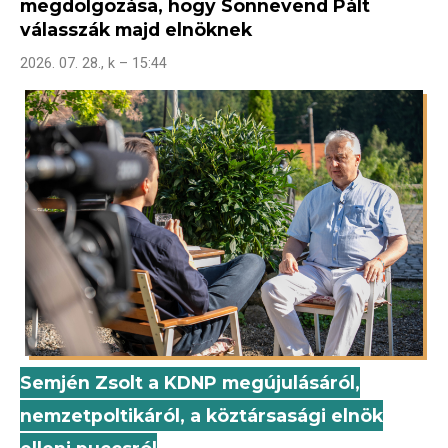
megdolgozása, hogy Sonnevend Pált
válasszák majd elnöknek
2026. 07. 28., k – 15:44
Semjén Zsolt a KDNP megújulásáról,
nemzetpoltikáról, a köztársasági elnök