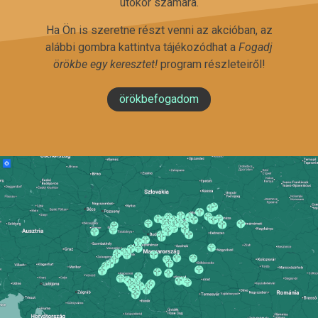
utókor számára.
Ha Ön is szeretne részt venni az akcióban, az
alábbi gombra kattintva tájékozódhat a
Fogadj
örökbe egy keresztet!
program részleteiről!
örökbefogadom