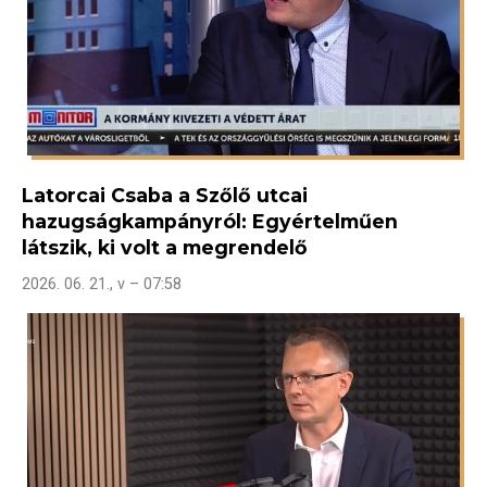
Latorcai Csaba a Szőlő utcai
hazugságkampányról: Egyértelműen
látszik, ki volt a megrendelő
2026. 06. 21., v – 07:58