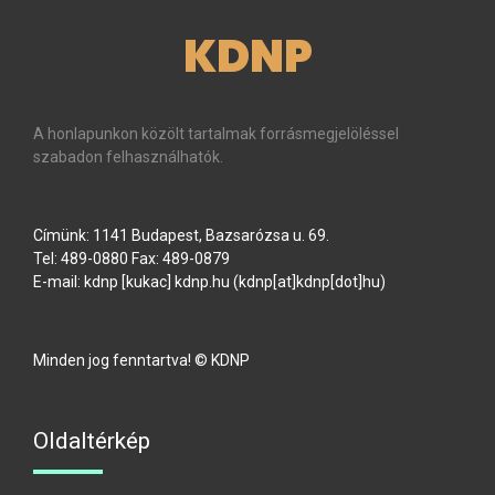
KDNP
A honlapunkon közölt tartalmak forrásmegjelöléssel
szabadon felhasználhatók.
Címünk: 1141 Budapest, Bazsarózsa u. 69.
Tel: 489-0880 Fax: 489-0879
E-mail:
kdnp
[kukac]
kdnp
.
hu
(kdnp[at]kdnp[dot]hu)
Minden jog fenntartva! © KDNP
Oldaltérkép