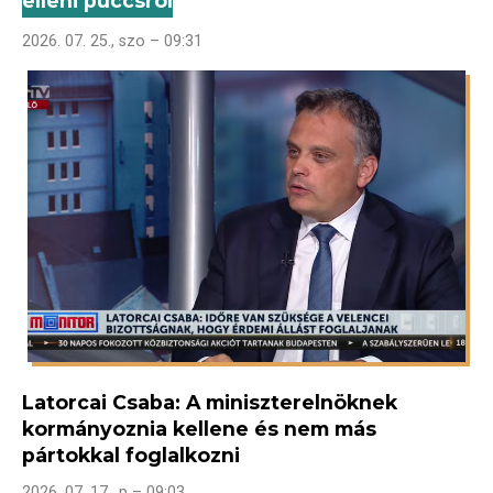
elleni puccsról
2026. 07. 25., szo – 09:31
Latorcai Csaba: A miniszterelnöknek
kormányoznia kellene és nem más
pártokkal foglalkozni
2026. 07. 17., p – 09:03