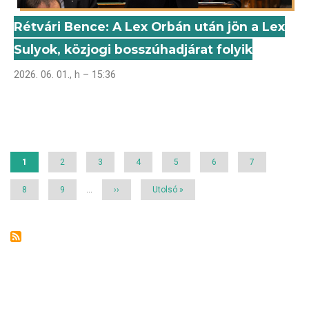
Rétvári Bence: A Lex Orbán után jön a Lex
Sulyok, közjogi bosszúhadjárat folyik
2026. 06. 01., h – 15:36
Oldalszámozás
Jelenlegi
1
Page
2
Page
3
Page
4
Page
5
Page
6
Page
7
oldal
Page
8
Page
9
…
Következő
››
Utolsó
Utolsó »
oldal
oldal