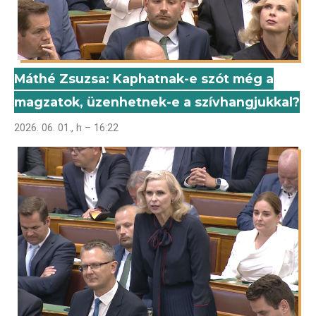
Máthé Zsuzsa: Kaphatnak-e szót még a
magzatok, üzenhetnek-e a szívhangjukkal?
2026. 06. 01., h – 16:22