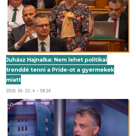
Juhász Hajnalka: Nem lehet politikai
trenddé tenni a Pride-ot a gyermekek
miatt
2026. 06. 23., k – 08:24