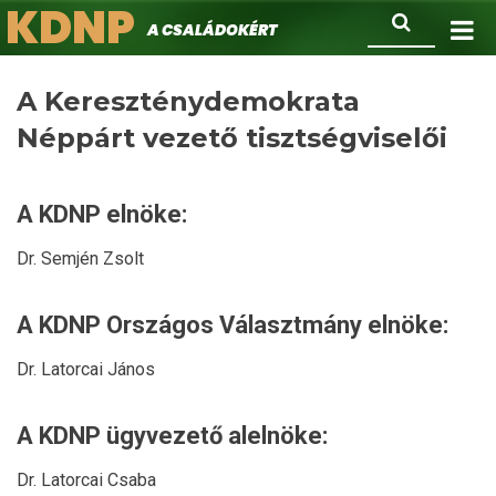
KDNP
Ugrás
Keresés
A családokért.
a
tartalomra
A Kereszténydemokrata
Néppárt vezető tisztségviselői
A KDNP elnöke:
Dr. Semjén Zsolt
A KDNP Országos Választmány elnöke:
Dr. Latorcai János
A KDNP ügyvezető alelnöke:
Dr. Latorcai Csaba