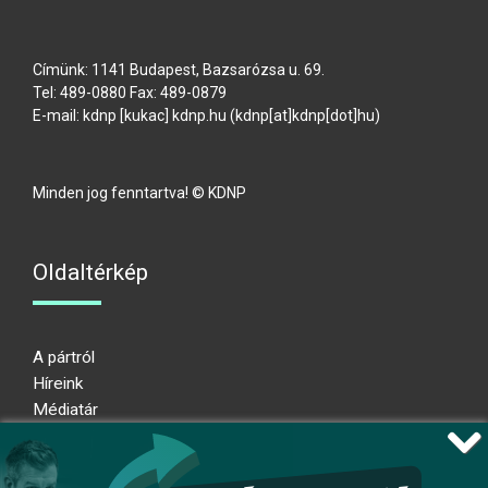
Címünk: 1141 Budapest, Bazsarózsa u. 69.
Tel: 489-0880 Fax: 489-0879
E-mail:
kdnp
[kukac]
kdnp
.
hu
(kdnp[at]kdnp[dot]hu)
Minden jog fenntartva! © KDNP
Oldaltérkép
A pártról
Híreink
Médiatár
Impresszum
Adatkezelési nyilatkozat
Átláthatósági nyilatkozat