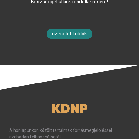
Készséggel állunk rendelkezésére!
üzenetet küldök
KDNP
A honlapunkon közölt tartalmak forrásmegjelöléssel
szabadon felhasználhatók.