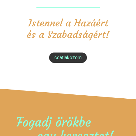
Istennel a Hazáért
és a Szabadságért!
csatlakozom
Fogadj örökbe
egy keresztet!