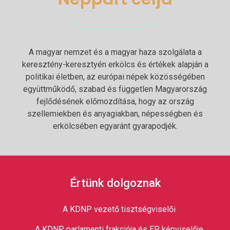
A magyar nemzet és a magyar haza szolgálata a
keresztény-keresztyén erkölcs és értékek alapján a
politikai életben, az európai népek közösségében
együttműködő, szabad és független Magyarország
fejlődésének előmozdítása, hogy az ország
szellemiekben és anyagiakban, népességben és
erkölcsében egyaránt gyarapodjék.
Értünk dolgoznak
A KDNP vezető tisztségviselői
A KDNP parlamenti frakciója és EP képviselője