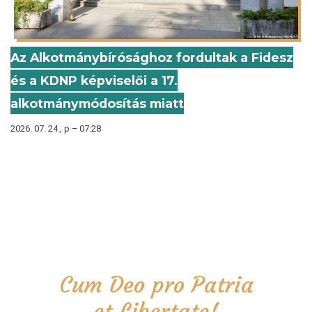
Az Alkotmánybírósághoz fordultak a Fidesz
és a KDNP képviselői a 17.
alkotmánymódosítás miatt
2026. 07. 24., p – 07:28
Cum Deo pro Patria
et Libertate!