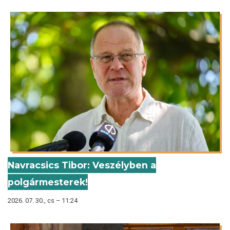
Navracsics Tibor: Veszélyben a
polgármesterek!
2026. 07. 30., cs – 11:24