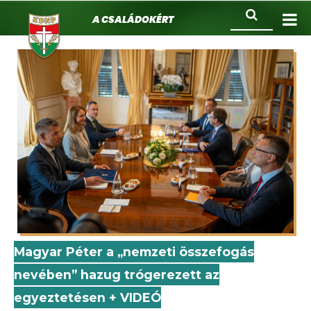
KDNP
Ugrás
Keresés
A családokért.
a
tartalomra
Magyar Péter a „nemzeti összefogás
nevében” hazug trógerezett az
egyeztetésen + VIDEÓ