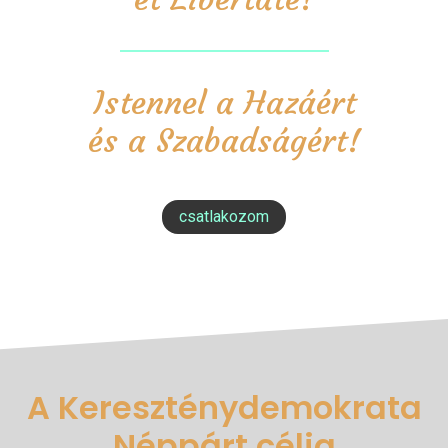
Istennel a Hazáért
és a Szabadságért!
csatlakozom
A Kereszténydemokrata
Néppárt célja