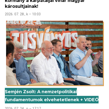
kormány a kárpátaljai vihar magyar
károsultjainak!
2026. 07. 28., k – 10:03
Semjén Zsolt: A nemzetpolitikai
fundamentumok elvehetetlenek + VIDEÓ
2026. 07. 24., p – 17:17