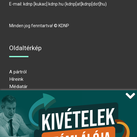
E-mail:
kdnp
[kukac]
kdnp
.
hu
(kdnp[at]kdnp[dot]hu)
Minden jog fenntartva! © KDNP
Oldaltérkép
A pártról
Híreink
Médiatár
Impresszum
Adatkezelési nyilatkozat
Átláthatósági nyilatkozat
Ugrás az oldal tetejére
Kövessen minket!