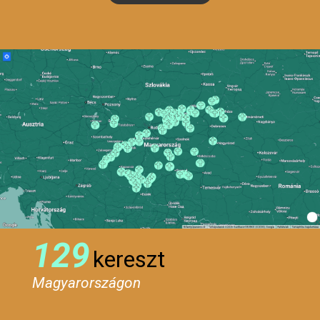
129
kereszt
Magyarországon