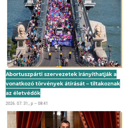
Abortuszpárti szervezetek irányíthatják a
vonatkozó törvények átírását – tiltakoznak
az életvédők
2026. 07. 31., p – 08:41