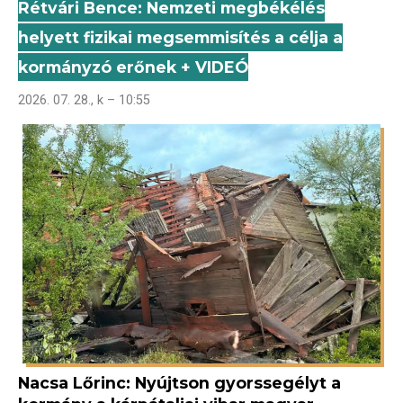
Rétvári Bence: Nemzeti megbékélés
helyett fizikai megsemmisítés a célja a
kormányzó erőnek + VIDEÓ
2026. 07. 28., k – 10:55
Nacsa Lőrinc: Nyújtson gyorssegélyt a