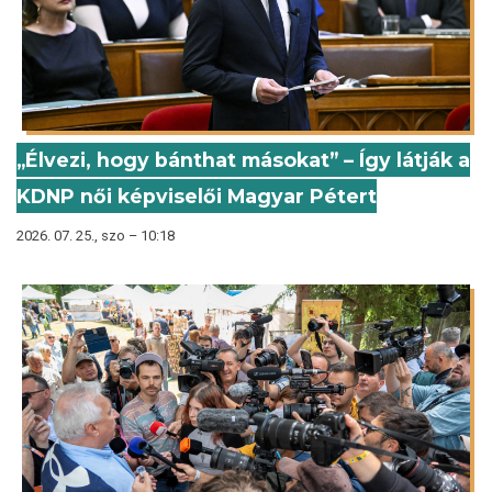
„Élvezi, hogy bánthat másokat” – Így látják a
KDNP női képviselői Magyar Pétert
2026. 07. 25., szo – 10:18