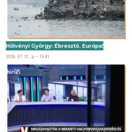
Hölvényi György: Ébresztő, Európa!
2026. 07. 31., p – 15:41