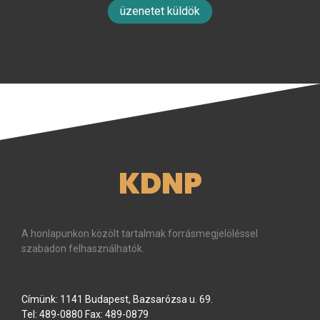
üzenetet küldök
KDNP
A honlapunkon közölt tartalmak forrásmegjelöléssel
szabadon felhasználhatók.
Címünk: 1141 Budapest, Bazsarózsa u. 69.
Tel: 489-0880 Fax: 489-0879