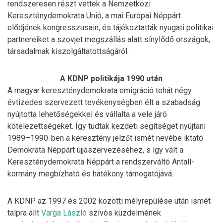
rendszeresen részt vettek a Nemzetközi
Kereszténydemokrata Unió, a mai Európai Néppárt
elődjének kongresszusain, és tájékoztatták nyugati politikai
partnereiket a szovjet megszállás alatt sínylődő országok,
társadalmak kiszolgáltatottságáról.
A KDNP politikája 1990 után
A magyar kereszténydemokrata emigráció tehát négy
évtizedes szervezett tevékenységben élt a szabadság
nyújtotta lehetőségekkel és vállalta a vele járó
kötelezettségeket. Így tudtak kezdeti segítséget nyújtani
1989–1990-ben a keresztény jelzőt ismét nevébe iktató
Demokrata Néppárt újjászervezéséhez, s így vált a
Kereszténydemokrata Néppárt a rendszerváltó Antall-
kormány megbízható és hatékony támogatójává.
A KDNP az 1997 és 2002 közötti mélyrepülése után ismét
talpra állt
Varga László
szívós küzdelmének