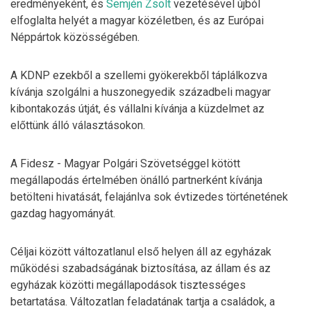
eredményeként, és
Semjén Zsolt
vezetésével újból
elfoglalta helyét a magyar közéletben, és az Európai
Néppártok közösségében.
A KDNP ezekből a szellemi gyökerekből táplálkozva
kívánja szolgálni a huszonegyedik századbeli magyar
kibontakozás útját, és vállalni kívánja a küzdelmet az
előttünk álló választásokon.
A Fidesz - Magyar Polgári Szövetséggel kötött
megállapodás értelmében önálló partnerként kívánja
betölteni hivatását, felajánlva sok évtizedes történetének
gazdag hagyományát.
Céljai között változatlanul első helyen áll az egyházak
működési szabadságának biztosítása, az állam és az
egyházak közötti megállapodások tisztességes
betartatása. Változatlan feladatának tartja a családok, a