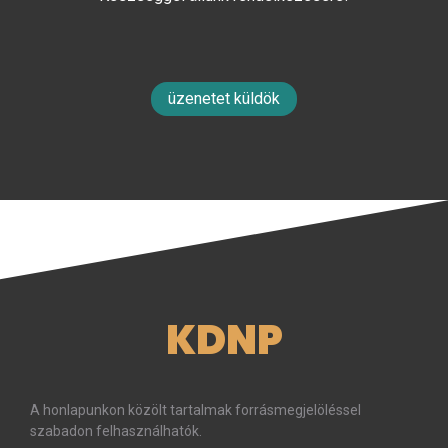
üzenetet küldök
KDNP
A honlapunkon közölt tartalmak forrásmegjelöléssel
szabadon felhasználhatók.