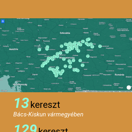
13
kereszt
Bács-Kiskun vármegyében
129
kereszt