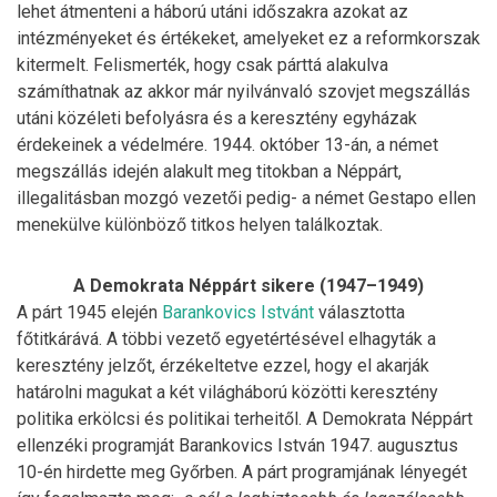
lehet átmenteni a háború utáni időszakra azokat az
intézményeket és értékeket, amelyeket ez a reformkorszak
kitermelt. Felismerték, hogy csak párttá alakulva
számíthatnak az akkor már nyilvánvaló szovjet megszállás
utáni közéleti befolyásra és a keresztény egyházak
érdekeinek a védelmére. 1944. október 13-án, a német
megszállás idején alakult meg titokban a Néppárt,
illegalitásban mozgó vezetői pedig- a német Gestapo ellen
menekülve különböző titkos helyen találkoztak.
A Demokrata Néppárt sikere (1947–1949)
A párt 1945 elején
Barankovics Istvánt
választotta
főtitkárává. A többi vezető egyetértésével elhagyták a
keresztény jelzőt, érzékeltetve ezzel, hogy el akarják
határolni magukat a két világháború közötti keresztény
politika erkölcsi és politikai terheitől. A Demokrata Néppárt
ellenzéki programját Barankovics István 1947. augusztus
10-én hirdette meg Győrben. A párt programjának lényegét