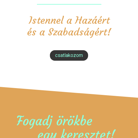
Istennel a Hazáért
és a Szabadságért!
csatlakozom
Fogadj örökbe
egy keresztet!