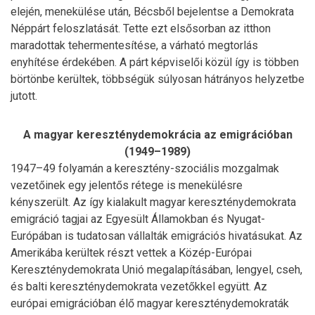
elején, menekülése után, Bécsből bejelentse a Demokrata
Néppárt feloszlatását. Tette ezt elsősorban az itthon
maradottak tehermentesítése, a várható megtorlás
enyhítése érdekében. A párt képviselői közül így is többen
börtönbe kerültek, többségük súlyosan hátrányos helyzetbe
jutott.
A magyar kereszténydemokrácia az emigrációban
(1949–1989)
1947–49 folyamán a keresztény-szociális mozgalmak
vezetőinek egy jelentős rétege is menekülésre
kényszerült. Az így kialakult magyar kereszténydemokrata
emigráció tagjai az Egyesült Államokban és Nyugat-
Európában is tudatosan vállalták emigrációs hivatásukat. Az
Amerikába kerültek részt vettek a Közép-Európai
Kereszténydemokrata Unió megalapításában, lengyel, cseh,
és balti kereszténydemokrata vezetőkkel együtt. Az
európai emigrációban élő magyar kereszténydemokraták