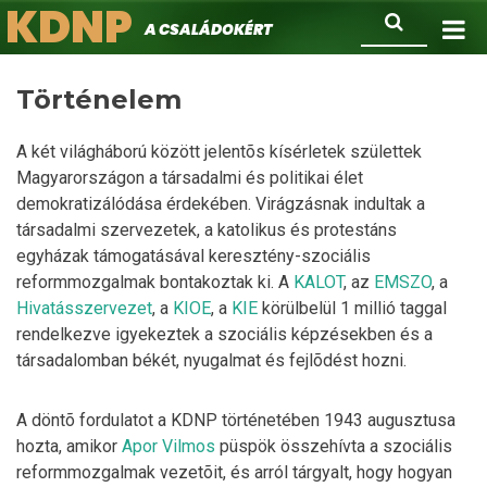
KDNP
Ugrás
Keresés
A családokért.
a
tartalomra
Történelem
A két világháború között jelentõs kísérletek születtek
Magyarországon a társadalmi és politikai élet
demokratizálódása érdekében. Virágzásnak indultak a
társadalmi szervezetek, a katolikus és protestáns
egyházak támogatásával keresztény-szociális
reformmozgalmak bontakoztak ki. A
KALOT
, az
EMSZO
, a
Hivatásszervezet
, a
KIOE
, a
KIE
körülbelül 1 millió taggal
rendelkezve igyekeztek a szociális képzésekben és a
társadalomban békét, nyugalmat és fejlõdést hozni.
A döntõ fordulatot a KDNP történetében 1943 augusztusa
hozta, amikor
Apor Vilmos
püspök összehívta a szociális
reformmozgalmak vezetõit, és arról tárgyalt, hogy hogyan