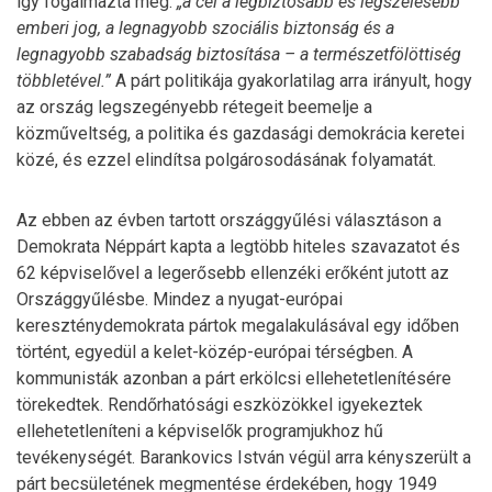
így fogalmazta meg:
„a cél a legbiztosabb és legszélesebb
emberi jog, a legnagyobb szociális biztonság és a
legnagyobb szabadság biztosítása – a természetfölöttiség
többletével.”
A párt politikája gyakorlatilag arra irányult, hogy
az ország legszegényebb rétegeit beemelje a
közműveltség, a politika és gazdasági demokrácia keretei
közé, és ezzel elindítsa polgárosodásának folyamatát.
Az ebben az évben tartott országgyűlési választáson a
Demokrata Néppárt kapta a legtöbb hiteles szavazatot és
62 képviselővel a legerősebb ellenzéki erőként jutott az
Országgyűlésbe. Mindez a nyugat-európai
kereszténydemokrata pártok megalakulásával egy időben
történt, egyedül a kelet-közép-európai térségben. A
kommunisták azonban a párt erkölcsi ellehetetlenítésére
törekedtek. Rendőrhatósági eszközökkel igyekeztek
ellehetetleníteni a képviselők programjukhoz hű
tevékenységét. Barankovics István végül arra kényszerült a
párt becsületének megmentése érdekében, hogy 1949