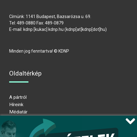
Címünk: 1141 Budapest, Bazsarózsa u. 69.
Tel: 489-0880 Fax: 489-0879
E-mail:
kdnp
[kukac]
kdnp
.
hu
(kdnp[at]kdnp[dot]hu)
Minden jog fenntartva! © KDNP
Oldaltérkép
A pártról
Híreink
Médiatár
Impresszum
Adatkezelési nyilatkozat
Átláthatósági nyilatkozat