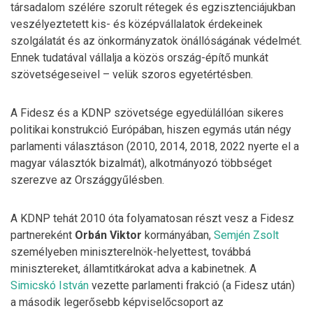
társadalom szélére szorult rétegek és egzisztenciájukban
veszélyeztetett kis- és középvállalatok érdekeinek
szolgálatát és az önkormányzatok önállóságának védelmét.
Ennek tudatával vállalja a közös ország-építő munkát
szövetségeseivel – velük szoros egyetértésben.
A Fidesz és a KDNP szövetsége egyedülállóan sikeres
politikai konstrukció Európában, hiszen egymás után négy
parlamenti választáson (2010, 2014, 2018, 2022 nyerte el a
magyar választók bizalmát), alkotmányozó többséget
szerezve az Országgyűlésben.
A KDNP tehát 2010 óta folyamatosan részt vesz a Fidesz
partnereként
Orbán
Viktor
kormányában,
Semjén Zsolt
személyeben miniszterelnök-helyettest, továbbá
minisztereket, államtitkárokat adva a kabinetnek. A
Simicskó István
vezette parlamenti frakció (a Fidesz után)
a második legerősebb képviselőcsoport az