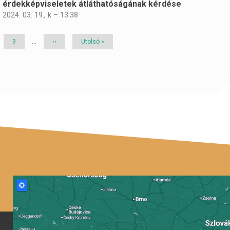
érdekképviseletek átláthatóságának kérdése
2024. 03. 19., k – 13:38
Page
9
…
Következő
››
Utolsó
Utolsó »
oldal
oldal