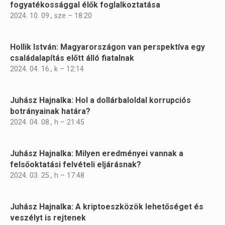
fogyatékossággal élők foglalkoztatása
2024. 10. 09., sze – 18:20
Hollik István: Magyarországon van perspektíva egy
családalapítás előtt álló fiatalnak
2024. 04. 16., k – 12:14
Juhász Hajnalka: Hol a dollárbaloldal korrupciós
botrányainak határa?
2024. 04. 08., h – 21:45
Juhász Hajnalka: Milyen eredményei vannak a
felsőoktatási felvételi eljárásnak?
2024. 03. 25., h – 17:48
Juhász Hajnalka: A kriptoeszközök lehetőséget és
veszélyt is rejtenek