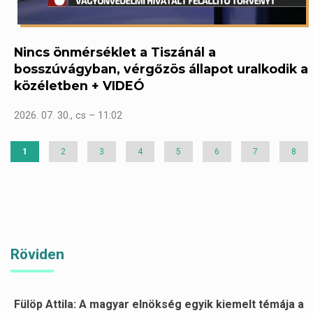
Nincs önmérséklet a Tiszánál a
bosszúvágyban, vérgőzös állapot uralkodik a
közéletben + VIDEÓ
2026. 07. 30., cs – 11:02
Jelenlegi
1
Page
2
Page
3
Page
4
Page
5
Page
6
Page
7
Page
8
oldal
Röviden
Fülöp Attila: A magyar elnökség egyik kiemelt témája a
Oldalszámozás