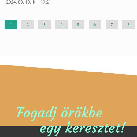
2024. 03. 19., k – 19:21
Jelenlegi
1
Page
2
Page
3
Page
4
Page
5
Page
6
Page
7
Page
8
oldal
Fogadj örökbe
egy keresztet!