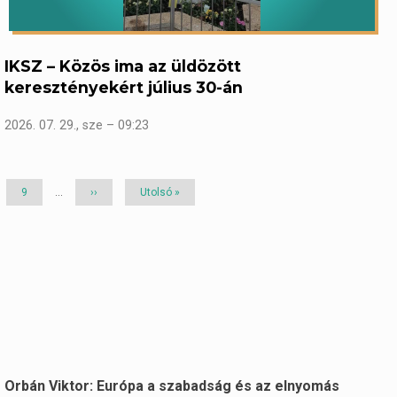
IKSZ – Közös ima az üldözött
keresztényekért július 30-án
2026. 07. 29., sze – 09:23
Page
9
…
Következő
››
Utolsó
Utolsó »
oldal
oldal
Orbán Viktor: Európa a szabadság és az elnyomás