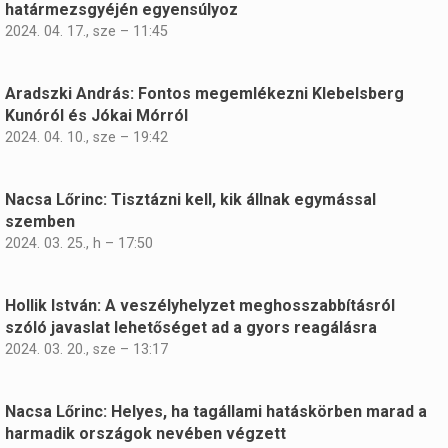
határmezsgyéjén egyensúlyoz
2024. 04. 17., sze – 11:45
Aradszki András: Fontos megemlékezni Klebelsberg
Kunóról és Jókai Mórról
2024. 04. 10., sze – 19:42
Nacsa Lőrinc: Tisztázni kell, kik állnak egymással
szemben
2024. 03. 25., h – 17:50
Hollik István: A veszélyhelyzet meghosszabbításról
szóló javaslat lehetőséget ad a gyors reagálásra
2024. 03. 20., sze – 13:17
Nacsa Lőrinc: Helyes, ha tagállami hatáskörben marad a
harmadik országok nevében végzett