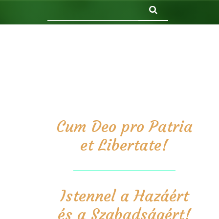
Keresés
Cum Deo pro Patria
et Libertate!
Istennel a Hazáért
és a Szabadságért!