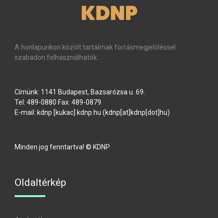
KDNP
A honlapunkon közölt tartalmak forrásmegjelöléssel
szabadon felhasználhatók.
Címünk: 1141 Budapest, Bazsarózsa u. 69.
Tel: 489-0880 Fax: 489-0879
E-mail:
kdnp
[kukac]
kdnp
.
hu
(kdnp[at]kdnp[dot]hu)
Minden jog fenntartva! © KDNP
Oldaltérkép