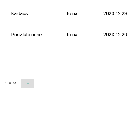
Kajdacs
Tolna
2023.12.28
Pusztahencse
Tolna
2023.12.29
Oldalszámozás
1. oldal
Következő
››
oldal