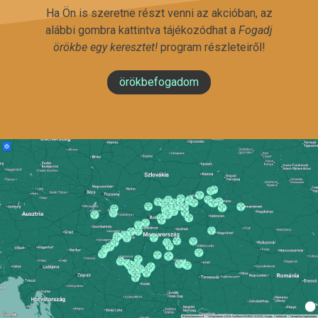
Ha Ön is szeretne részt venni az akcióban, az
alábbi gombra kattintva tájékozódhat a
Fogadj
örökbe egy keresztet!
program részleteiről!
örökbefogadom