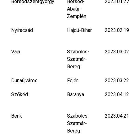
Borsodszentgyörgy
Borsod-
2023.01.27
Abaúj-
Zemplén
Nyíracsád
Hajdú-Bihar
2023.02.19
Vaja
Szabolcs-
2023.03.02
Szatmár-
Bereg
Dunaújváros
Fejér
2023.03.22
Szőkéd
Baranya
2023.04.12
Benk
Szabolcs-
2023.04.21
Szatmár-
Bereg