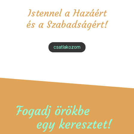
Istennel a Hazáért
és a Szabadságért!
csatlakozom
Fogadj örökbe
egy keresztet!