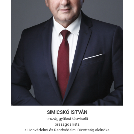
SIMICSKÓ ISTVÁN
országgyűlési képviselő
országos lista
a Honvédelmi és Rendvédelmi Bizottság alelnöke