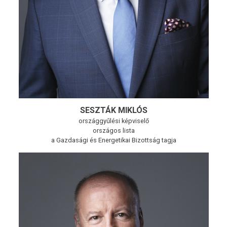
SESZTÁK MIKLÓS
országgyűlési képviselő
országos lista
a Gazdasági és Energetikai Bizottság tagja