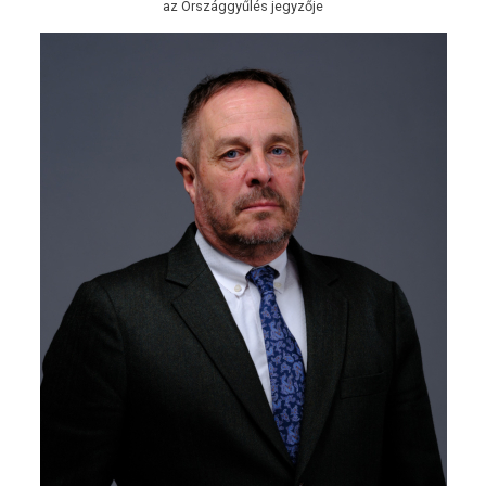
az Országgyűlés jegyzője