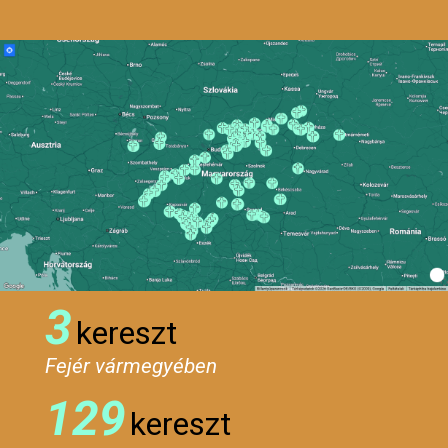
3
kereszt
Fejér vármegyében
129
kereszt