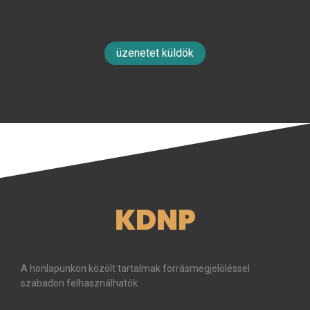
üzenetet küldök
KDNP
A honlapunkon közölt tartalmak forrásmegjelöléssel
szabadon felhasználhatók.