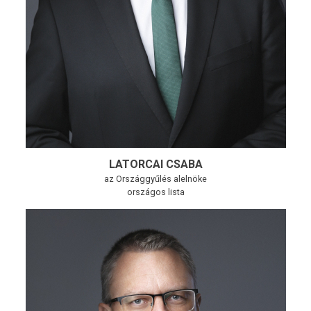
LATORCAI CSABA
az Országgyűlés alelnöke
országos lista