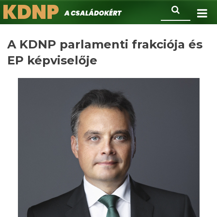
KDNP
Ugrás
Keresés
A családokért.
a
tartalomra
A KDNP parlamenti frakciója és
EP képviselője