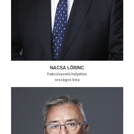
NACSA LŐRINC
frakcióvezető-helyettes
országos lista