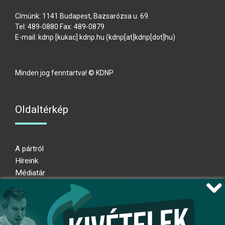
Címünk: 1141 Budapest, Bazsarózsa u. 69.
Tel: 489-0880 Fax: 489-0879
E-mail:
kdnp
[kukac]
kdnp
.
hu
(kdnp[at]kdnp[dot]hu)
Minden jog fenntartva! © KDNP
Oldaltérkép
A pártról
Híreink
Médiatár
Impresszum
Adatkezelési nyilatkozat
Átláthatósági nyilatkozat
Ugrás az oldal tetejére