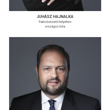
JUHÁSZ HAJNALKA
frakcióvezető-helyettes
országos lista