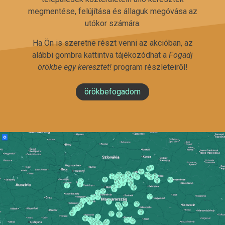
megmentése, felújítása és állaguk megóvása az
utókor számára.
Ha Ön is szeretne részt venni az akcióban, az
alábbi gombra kattintva tájékozódhat a
Fogadj
örökbe egy keresztet!
program részleteiről!
örökbefogadom