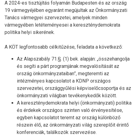
A 2024-es tisztújítás folyamán Budapesten és az ország
19 vármegyéjében egyaránt megújultak az Önkormányzati
Tanács vármegyei szervezetei, amelyek minden
vármegyében letéteményesei a kereszténydemokrata
politika helyi sikerének.
A KÖT legfontosabb célkitűzése, feladata a következő:
Az Alapszabály 71.§. (1) bek. alapján: „összehangolja
és segíti a párt programjának megvalósítását az
ország önkormányzataiban”, megteremti az
intézményes kapcsolatot a KDNP országos
szervezetei, országgyűlési képviselőcsoportja és az
önkormányzati világban tevékenykedők között.
A kereszténydemokrata helyi (önkormányzati) politika
és érdekek országos szinten való érvényesítése,
egyben kapcsolatot teremt az ország különböző
részein élő, az önkormányzati világ szereplőit érintő
konferenciák, találkozók szervezése.