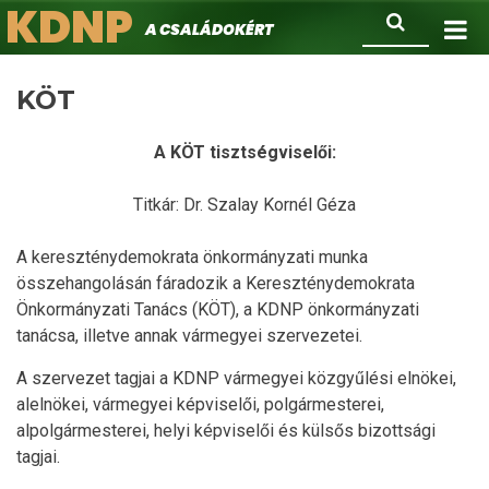
KDNP
Ugrás
Keresés
A családokért.
a
tartalomra
KÖT
A KÖT tisztségviselői:
Titkár: Dr. Szalay Kornél Géza
A kereszténydemokrata önkormányzati munka
összehangolásán fáradozik a Kereszténydemokrata
Önkormányzati Tanács (KÖT), a KDNP önkormányzati
tanácsa, illetve annak vármegyei szervezetei.
A szervezet tagjai a KDNP vármegyei közgyűlési elnökei,
alelnökei, vármegyei képviselői, polgármesterei,
alpolgármesterei, helyi képviselői és külsős bizottsági
tagjai.