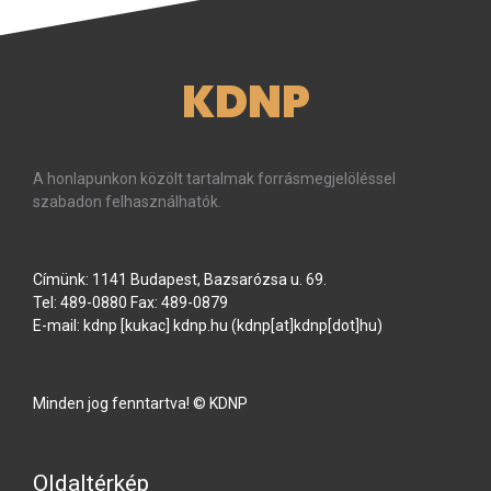
KDNP
A honlapunkon közölt tartalmak forrásmegjelöléssel
szabadon felhasználhatók.
Címünk: 1141 Budapest, Bazsarózsa u. 69.
Tel: 489-0880 Fax: 489-0879
E-mail:
kdnp
[kukac]
kdnp
.
hu
(kdnp[at]kdnp[dot]hu)
Minden jog fenntartva! © KDNP
Oldaltérkép