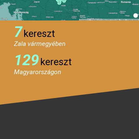
7
kereszt
Zala vármegyében
129
kereszt
Magyarországon