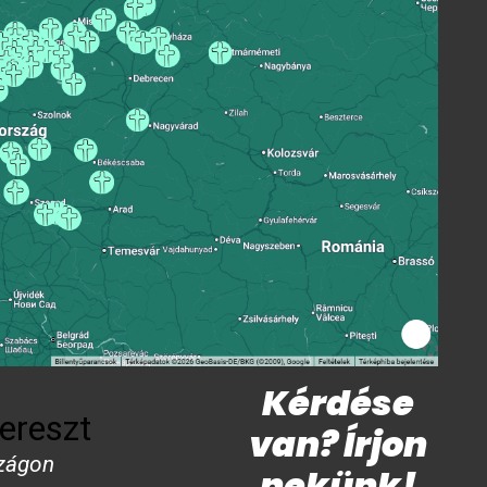
Kérdése
ereszt
van? Írjon
zágon
nekünk!