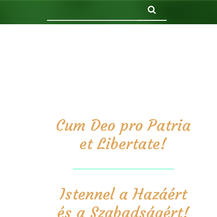
Keresés
Cum Deo pro Patria
et Libertate!
Istennel a Hazáért
és a Szabadságért!