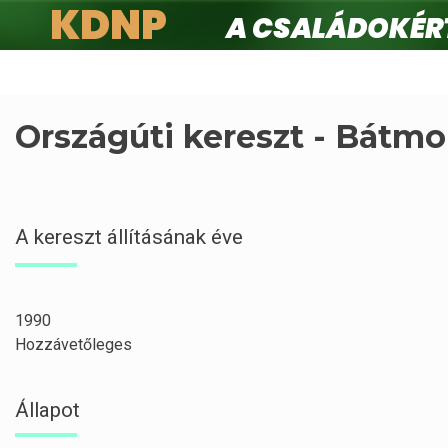
KDNP
A családokért.
Ugrás
a
tartalomra
Országúti kereszt - Bátm
A kereszt állításának éve
1990
Hozzávetőleges
Állapot