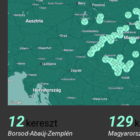
12
129
kereszt
k
Borsod-Abaúj-Zemplén
Magyarors