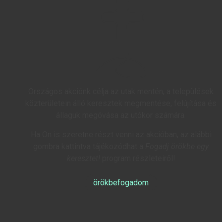
Országos akciónk célja az utak mentén, a települések
közterületein álló keresztek megmentése, felújítása és
állaguk megóvása az utókor számára.
Ha Ön is szeretne részt venni az akcióban, az alábbi
gombra kattintva tájékozódhat a
Fogadj örökbe egy
keresztet!
program részleteiről!
örökbefogadom