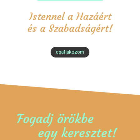
Istennel a Hazáért
és a Szabadságért!
csatlakozom
Fogadj örökbe
egy keresztet!