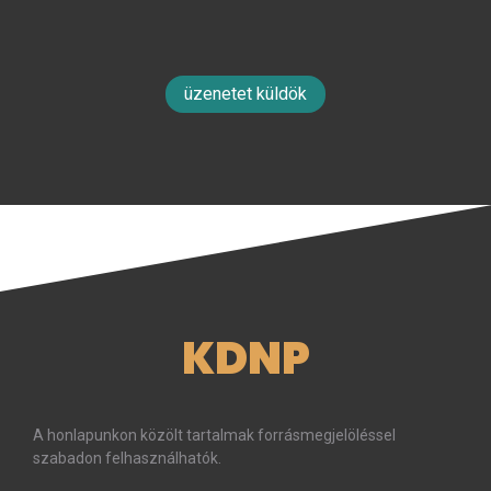
üzenetet küldök
KDNP
A honlapunkon közölt tartalmak forrásmegjelöléssel
szabadon felhasználhatók.