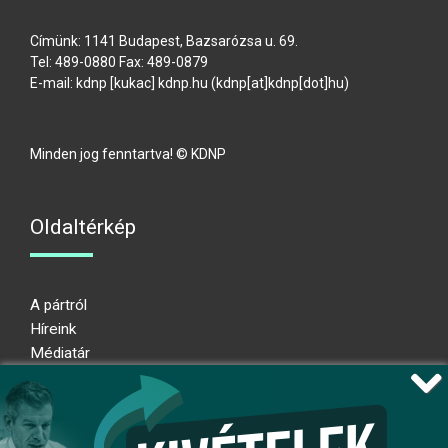
Címünk: 1141 Budapest, Bazsarózsa u. 69.
Tel: 489-0880 Fax: 489-0879
E-mail:
kdnp
[kukac]
kdnp
.
hu
(kdnp[at]kdnp[dot]hu)
Minden jog fenntartva! © KDNP
Oldaltérkép
A pártról
Híreink
Médiatár
Impresszum
Adatkezelési nyilatkozat
Átláthatósági nyilatkozat