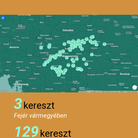
3
kereszt
Fejér vármegyében
129
kereszt