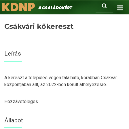
KDNP
Ugrás
Keresés
A családokért.
a
tartalomra
Csákvári kőkereszt
Leírás
A kereszt a település végén található, korábban Csákvár
központjában állt, az 2022-ben került áthelyezésre.
Hozzávetőleges
Állapot