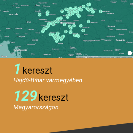
1
kereszt
Hajdú-Bihar vármegyében
129
kereszt
Magyarországon