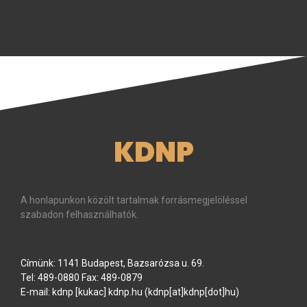
KDNP
A honlapunkon közölt tartalmak forrásmegjelöléssel
szabadon felhasználhatók.
Címünk: 1141 Budapest, Bazsarózsa u. 69.
Tel: 489-0880 Fax: 489-0879
E-mail:
kdnp
[kukac]
kdnp
.
hu
(kdnp[at]kdnp[dot]hu)