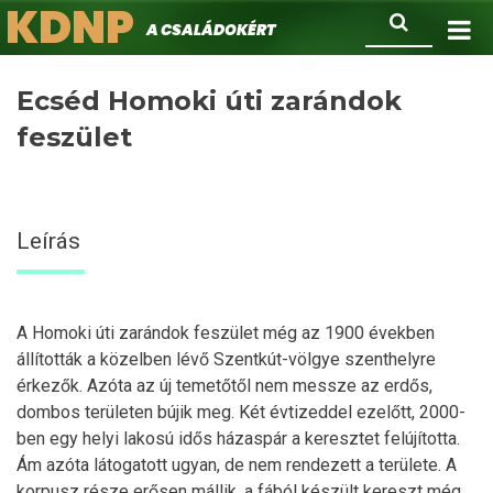
KDNP
Ugrás
Keresés
A családokért.
a
tartalomra
Ecséd Homoki úti zarándok
feszület
Leírás
A Homoki úti zarándok feszület még az 1900 években
állították a közelben lévő Szentkút-völgye szenthelyre
érkezők. Azóta az új temetőtől nem messze az erdős,
dombos területen bújik meg. Két évtizeddel ezelőtt, 2000-
ben egy helyi lakosú idős házaspár a keresztet felújította.
Ám azóta látogatott ugyan, de nem rendezett a területe. A
korpusz része erősen mállik, a fából készült kereszt még