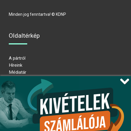
Minden jog fenntartva! © KDNP
Oldaltérkép
A pártról
Híreink
Médiatár
Impresszum
Adatkezelési nyilatkozat
Átláthatósági nyilatkozat
Ugrás az oldal tetejére
Kövessen minket!