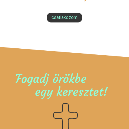
csatlakozom
Fogadj örökbe
egy keresztet!