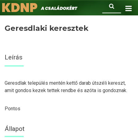
KDNP
Ugrás
Keresés
A családokért.
a
tartalomra
Geresdlaki keresztek
Leírás
Geresdlak település mentén kettő darab útszéli kereszt,
amit gondos kezek tettek rendbe és azóta is gondoznak.
Pontos
Állapot