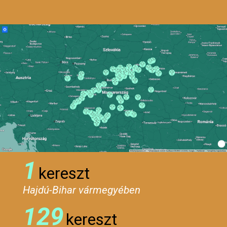
1
kereszt
Hajdú-Bihar vármegyében
129
kereszt