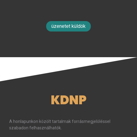
üzenetet küldök
KDNP
A honlapunkon közölt tartalmak forrásmegjelöléssel
szabadon felhasználhatók.