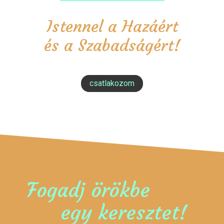
Istennel a Hazáért
és a Szabadságért!
csatlakozom
Fogadj örökbe
egy keresztet!