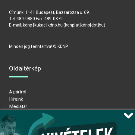
Címünk: 1141 Budapest, Bazsarózsa u. 69.
Tel: 489-0880 Fax: 489-0879
E-mail:
kdnp
[kukac]
kdnp
.
hu
(kdnp[at]kdnp[dot]hu)
Minden jog fenntartva! © KDNP
Oldaltérkép
A pártról
Híreink
Médiatár
Impresszum
Adatkezelési nyilatkozat
Átláthatósági nyilatkozat