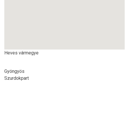
Heves vármegye
Gyöngyös
Szurdokpart