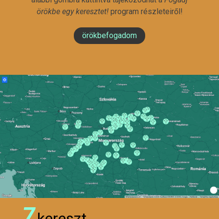
örökbe egy keresztet!
program részleteiről!
örökbefogadom
7
kereszt