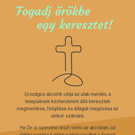
Fogadj örökbe
egy keresztet!
Országos akciónk célja az utak mentén, a
települések közterületein álló keresztek
megmentése, felújítása és állaguk megóvása az
utókor számára.
Ha Ön is szeretne részt venni az akcióban, az
alábbi gombra kattintva tájékozódhat a
Fogadj