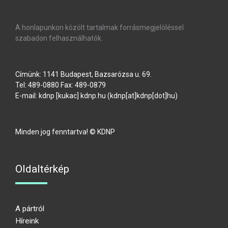
A honlapunkon közölt tartalmak forrásmegjelöléssel
szabadon felhasználhatók.
Címünk: 1141 Budapest, Bazsarózsa u. 69.
Tel: 489-0880 Fax: 489-0879
E-mail:
kdnp
[kukac]
kdnp
.
hu
(kdnp[at]kdnp[dot]hu)
Minden jog fenntartva! © KDNP
Oldaltérkép
A pártról
Híreink