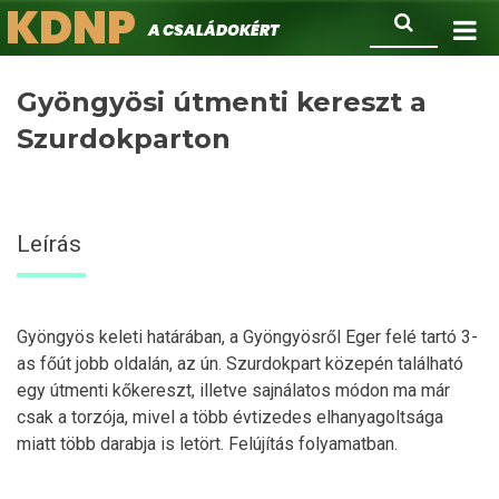
KDNP
Ugrás
Keresés
A családokért.
a
tartalomra
Gyöngyösi útmenti kereszt a
Szurdokparton
Leírás
Gyöngyös keleti határában, a Gyöngyösről Eger felé tartó 3-
as főút jobb oldalán, az ún. Szurdokpart közepén található
egy útmenti kőkereszt, illetve sajnálatos módon ma már
csak a torzója, mivel a több évtizedes elhanyagoltsága
miatt több darabja is letört. Felújítás folyamatban.