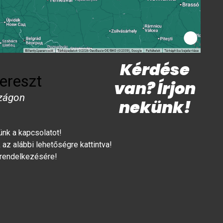
Kérdése
ereszt
van? Írjon
zágon
nekünk!
lünk a kapcsolatot!
az alábbi lehetőségre kattintva!
 rendelkezésére!