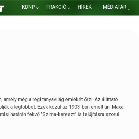
KDNP
FRAKCIÓ
HÍREK
MÉDIATÁR
KAPCSOLAT
, amely még a régi tanyavilág emlékét őrzi. Az állíttató
lják a legtöbbet. Ezek közül az 1903-ban emelt ún. Maxa-
ási határán fekvő "Szima-kereszt" is felújításra szorul.