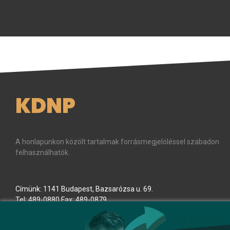
KDNP
A honlapunkon közölt tartalmak forrásmegjelöléssel szabadon
felhasználhatók.
Címünk: 1141 Budapest, Bazsarózsa u. 69.
Tel: 489-0880 Fax: 489-0879
E-mail:
kdnp
[kukac]
kdnp
.
hu
(kdnp[at]kdnp[dot]hu)