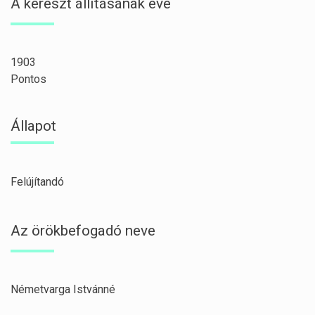
A kereszt állításának éve
1903
Pontos
Állapot
Felújítandó
Az örökbefogadó neve
Németvarga Istvánné