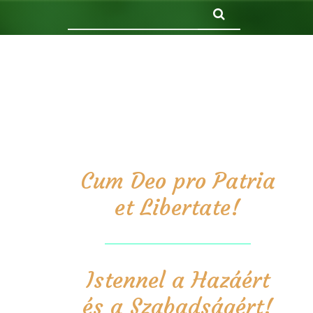
Keresés
Cum Deo pro Patria
et Libertate!
Istennel a Hazáért
és a Szabadságért!