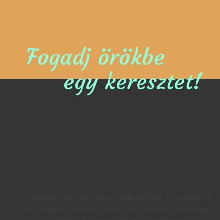
Fogadj örökbe
egy keresztet!
Országos akciónk célja az utak mentén, a települések
közterületein álló keresztek megmentése, felújítása és