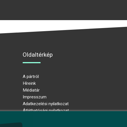
Oldaltérkép
A pártról
Híreink
Médiatár
Impresszum
Adatkezelési nyilatkozat
Átláthatósági nyilatkozat
Ugrás az oldal tetejére