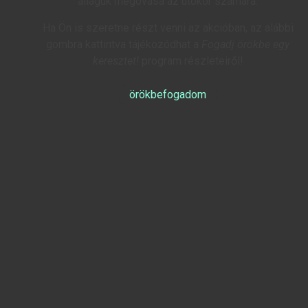
állaguk megóvása az utókor számára.
Ha Ön is szeretne részt venni az akcióban, az alábbi
gombra kattintva tájékozódhat a
Fogadj örökbe egy
keresztet!
program részleteiről!
örökbefogadom