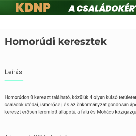
KDNP
A családokért.
Ugrás
a
tartalomra
Homorúdi keresztek
Leírás
Homorúdon 8 kereszt található, közülük 4 olyan külső területen
családok utódai, ismerősei, és az önkormányzat gondosan ápo
kereszt erősen leromlott állapotú, a falu és Mohács közigazgat