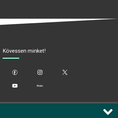
Kövessen minket!
fb
ig
x
yt
flickr