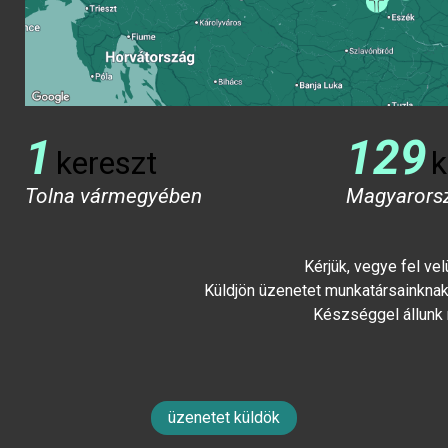
1
129
kereszt
k
Tolna vármegyében
Magyarors
Kérjük, vegye fel ve
Küldjön üzenetet munkatársainknak 
Készséggel állunk
üzenetet küldök