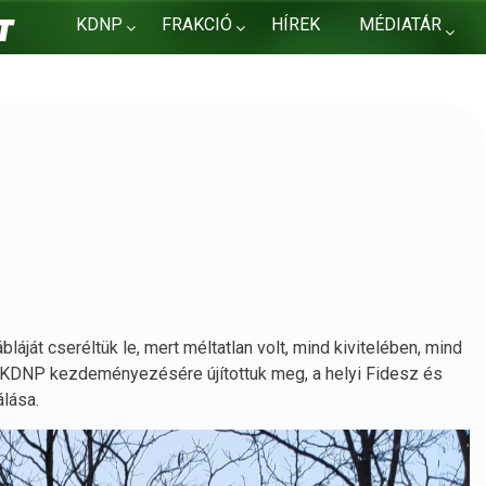
KDNP
FRAKCIÓ
HÍREK
MÉDIATÁR
KAPCSOLAT
láját cseréltük le, mert méltatlan volt, mind kivitelében, mind
i KDNP kezdeményezésére újítottuk meg, a helyi Fidesz és
álása.