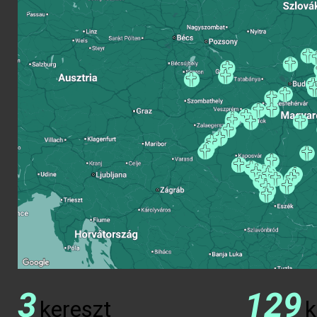
3
129
kereszt
k