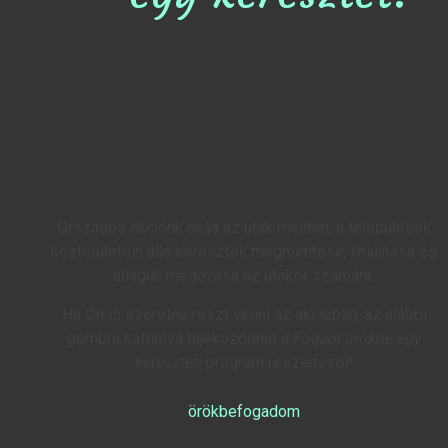
Országos akciónk célja az utak mentén, a települések
közterületein álló keresztek megmentése, felújítása és
állaguk megóvása az utókor számára.
Ha Ön is szeretne részt venni az akcióban, az alábbi
gombra kattintva tájékozódhat a
Fogadj örökbe egy
keresztet!
program részleteiről!
örökbefogadom