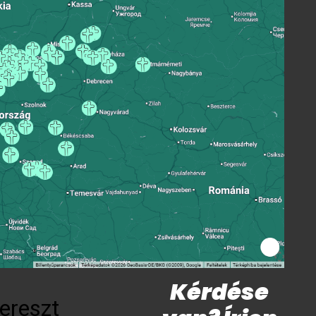
Kérdése
ereszt