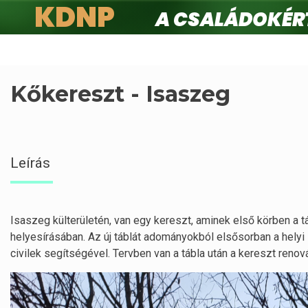
KDNP
A családokért.
Ugrás
a
tartalomra
Kőkereszt - Isaszeg
Leírás
Isaszeg külterületén, van egy kereszt, aminek első körben a táb
helyesírásában. Az új táblát adományokból elsősorban a hely
civilek segítségével. Tervben van a tábla után a kereszt renov