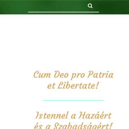
Keresés
Cum Deo pro Patria
et Libertate!
Istennel a Hazáért
és a Szabadságért!