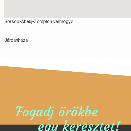
Borsod-Abaúj-Zemplén vármegye
Járdánháza
Fogadj örökbe
egy keresztet!