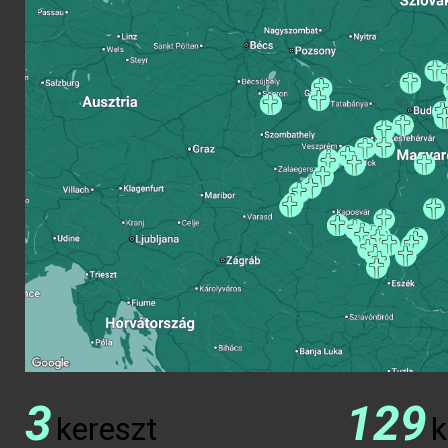
3
129
kereszt
k