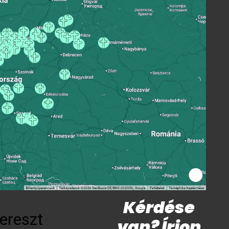
Kérdése
ereszt
van? Írjon