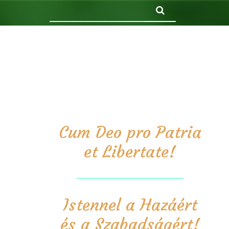
Keresés
Cum Deo pro Patria
et Libertate!
Istennel a Hazáért
és a Szabadságért!