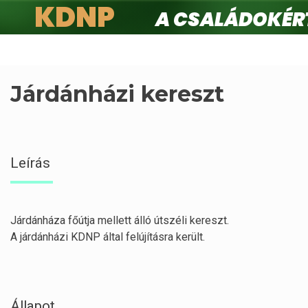
KDNP
A családokért.
Ugrás
a
tartalomra
Járdánházi kereszt
Leírás
Járdánháza főútja mellett álló útszéli kereszt.
A járdánházi KDNP által felújításra került.
Állapot