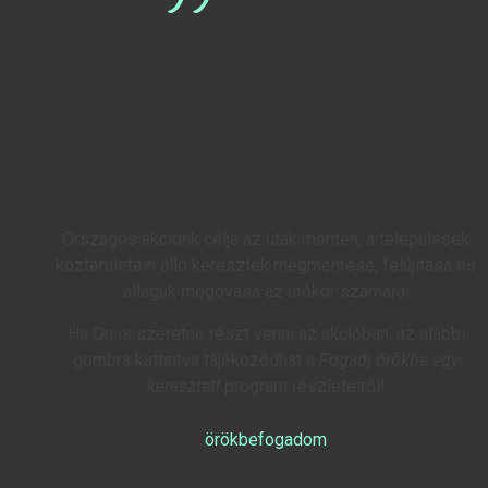
Országos akciónk célja az utak mentén, a települések
közterületein álló keresztek megmentése, felújítása és
állaguk megóvása az utókor számára.
Ha Ön is szeretne részt venni az akcióban, az alábbi
gombra kattintva tájékozódhat a
Fogadj örökbe egy
keresztet!
program részleteiről!
örökbefogadom