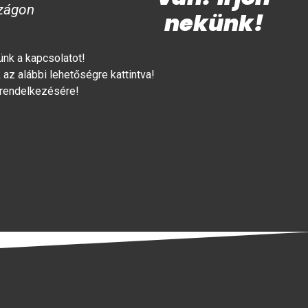
zágon
nekünk!
lünk a kapcsolatot!
az alábbi lehetőségre kattintva!
 rendelkezésére!