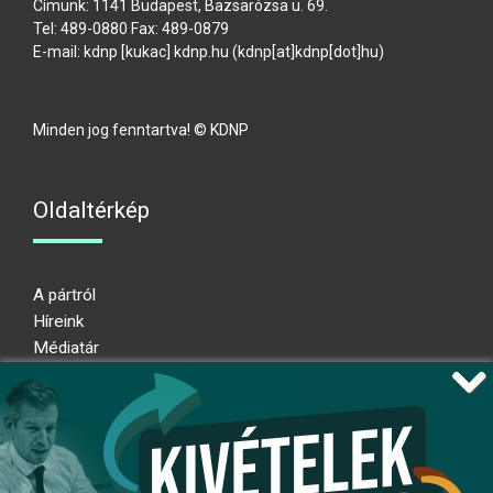
Címünk: 1141 Budapest, Bazsarózsa u. 69.
Tel: 489-0880 Fax: 489-0879
E-mail:
kdnp
[kukac]
kdnp
.
hu
(kdnp[at]kdnp[dot]hu)
Minden jog fenntartva! © KDNP
Oldaltérkép
A pártról
Híreink
Médiatár
Impresszum
Adatkezelési nyilatkozat
Átláthatósági nyilatkozat
Ugrás az oldal tetejére