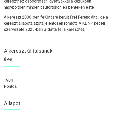
kereszthez csoportosan, gyertyákkal a kezükben
nagyböjtben minden csütörtökön és pénteken este.
A kereszt 2000-ben felújításra került Frei Ferenc által, de a
kereszt állapota azóta jelentősen romlott. A KDNP keceli
szervezete 2025-ben újíttatta fel a keresztet.
A kereszt állításának
éve
1904
Pontos
Állapot