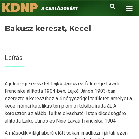
KDNP
Ugrás
Keresés
A családokért.
a
tartalomra
Bakusz kereszt, Kecel
Leírás
A jelenlegi keresztet Lajkó János és felesége Lavati
Franciska állította 1904-ben. Lajkó János 1903-ban
szerezte a kereszthez a 4 négyszögöl területet, amelyet a
keceli római katolikus templom birtokába íratta át. A
kereszten az alábbi felirat olvasható: Isten dicsőségére
állította Lajkó János és Neje Lavati Franciska, 1904.
A második világháború előtt sokan imádkozni jártak ezen