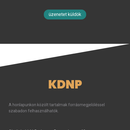
üzenetet küldök
KDNP
A honlapunkon közölt tartalmak forrásmegjelöléssel
szabadon felhasználhatók.