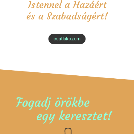
Istennel a Hazáért
és a Szabadságért!
csatlakozom
Fogadj örökbe
egy keresztet!