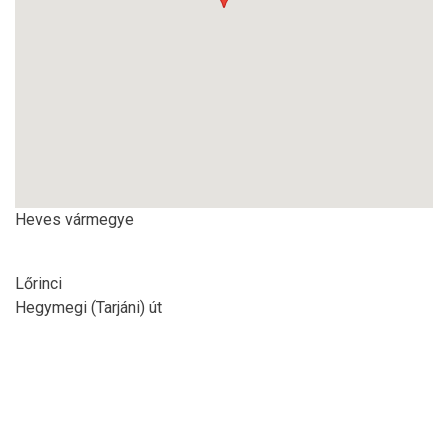
Heves vármegye
Lőrinci
Hegymegi (Tarjáni) út