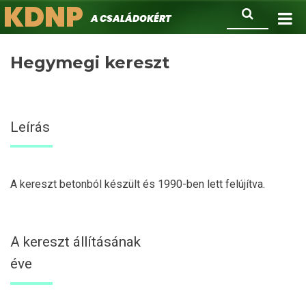
KDNP
Ugrás
Keresés
A családokért.
a
tartalomra
Hegymegi kereszt
Leírás
A kereszt betonból készült és 1990-ben lett felújítva.
A kereszt állításának
éve