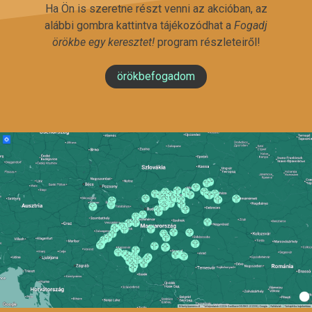
Ha Ön is szeretne részt venni az akcióban, az
alábbi gombra kattintva tájékozódhat a
Fogadj
örökbe egy keresztet!
program részleteiről!
örökbefogadom