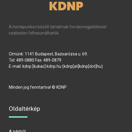
KDNP
A honlapunkon közölt tartalmak forrásmegjelöléssel
szabadon felhasználhatók.
Címünk: 1141 Budapest, Bazsarózsa u. 69.
Tel: 489-0880 Fax: 489-0879
E-mail:
kdnp
[kukac]
kdnp
.
hu
(kdnp[at]kdnp[dot]hu)
Minden jog fenntartva! © KDNP
Oldaltérkép
A pártról