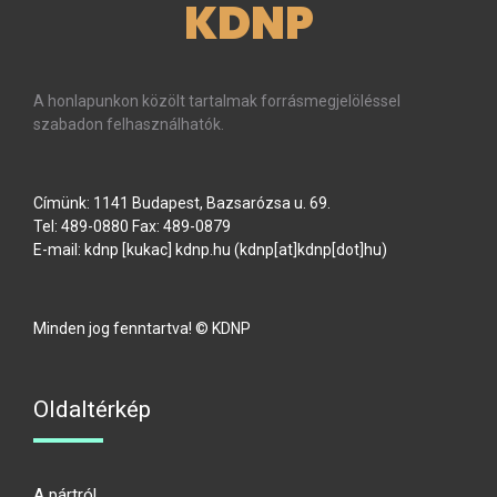
KDNP
A honlapunkon közölt tartalmak forrásmegjelöléssel
szabadon felhasználhatók.
Címünk: 1141 Budapest, Bazsarózsa u. 69.
Tel: 489-0880 Fax: 489-0879
E-mail:
kdnp
[kukac]
kdnp
.
hu
(kdnp[at]kdnp[dot]hu)
Minden jog fenntartva! © KDNP
Oldaltérkép
A pártról