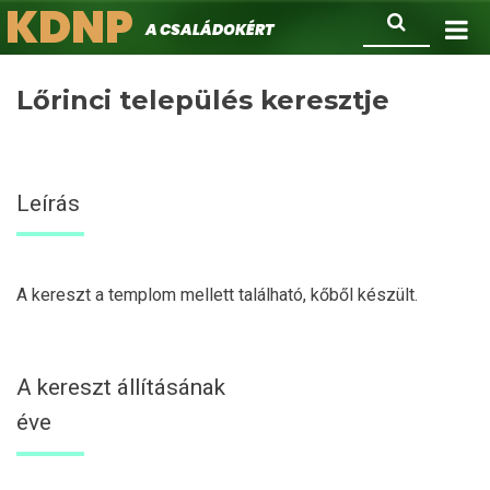
KDNP
Ugrás
Keresés
A családokért.
a
tartalomra
Lőrinci település keresztje
Leírás
A kereszt a templom mellett található, kőből készült.
A kereszt állításának
éve