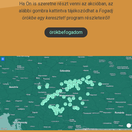
Ha Ön is szeretne részt venni az akcióban, az
alábbi gombra kattintva tájékozódhat a
Fogadj
örökbe egy keresztet!
program részleteiről!
örökbefogadom