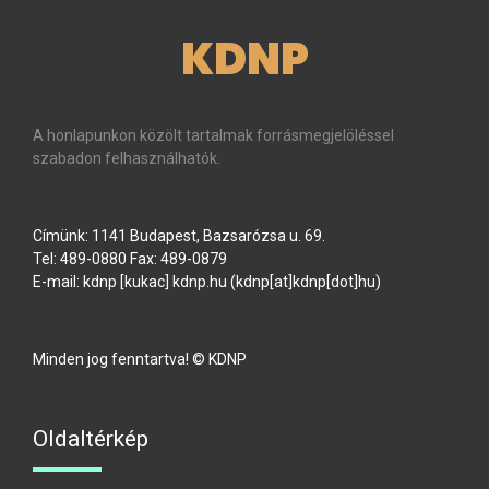
KDNP
A honlapunkon közölt tartalmak forrásmegjelöléssel
szabadon felhasználhatók.
Címünk: 1141 Budapest, Bazsarózsa u. 69.
Tel: 489-0880 Fax: 489-0879
E-mail:
kdnp
[kukac]
kdnp
.
hu
(kdnp[at]kdnp[dot]hu)
Minden jog fenntartva! © KDNP
Oldaltérkép