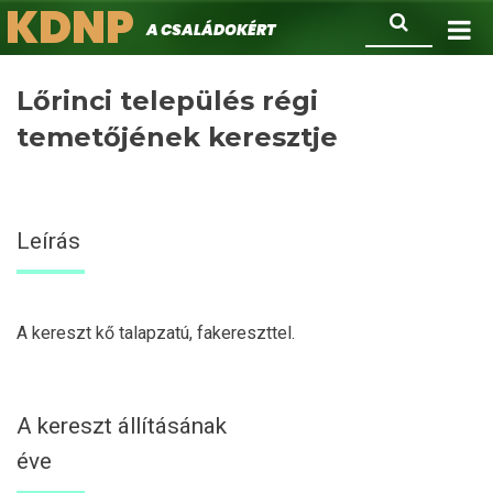
KDNP
Ugrás
Keresés
A családokért.
a
tartalomra
Lőrinci település régi
temetőjének keresztje
Leírás
A kereszt kő talapzatú, fakereszttel.
A kereszt állításának
éve