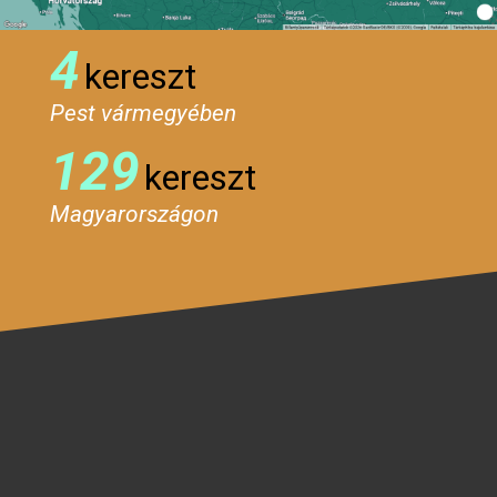
4
kereszt
Pest vármegyében
129
kereszt
Magyarországon