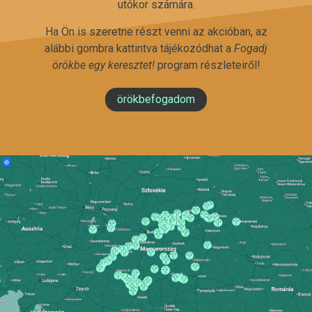
utókor számára.
Ha Ön is szeretne részt venni az akcióban, az
alábbi gombra kattintva tájékozódhat a
Fogadj
örökbe egy keresztet!
program részleteiről!
örökbefogadom