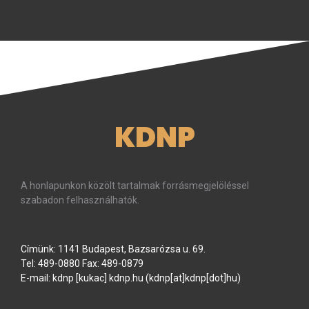
KDNP
A honlapunkon közölt tartalmak forrásmegjelöléssel
szabadon felhasználhatók.
Címünk: 1141 Budapest, Bazsarózsa u. 69.
Tel: 489-0880 Fax: 489-0879
E-mail:
kdnp
[kukac]
kdnp
.
hu
(kdnp[at]kdnp[dot]hu)