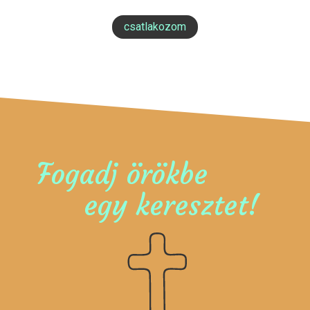
csatlakozom
Fogadj örökbe
egy keresztet!