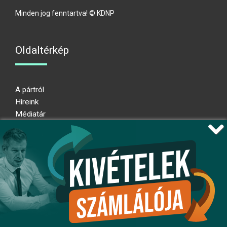
Minden jog fenntartva! © KDNP
Oldaltérkép
A pártról
Híreink
Médiatár
Impresszum
Adatkezelési nyilatkozat
Átláthatósági nyilatkozat
Ugrás az oldal tetejére
Kövessen minket!