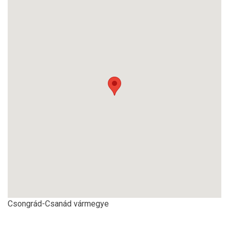
Csongrád-Csanád vármegye