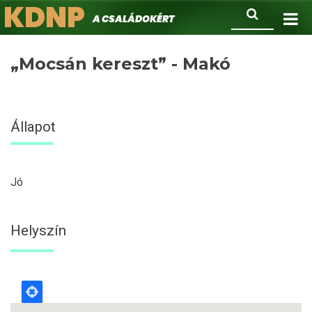
KDNP
Ugrás
Keresés
A családokért.
a
tartalomra
„Mocsán kereszt” - Makó
Állapot
Jó
Helyszín