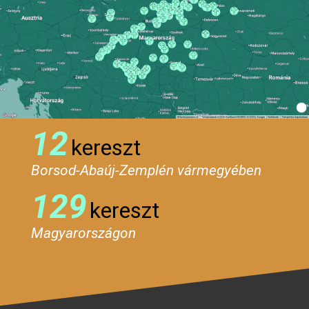
12
kereszt
Borsod-Abaúj-Zemplén vármegyében
129
kereszt
Magyarországon