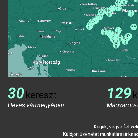
30
129
kereszt
k
Heves vármegyében
Magyarors
Kérjük, vegye fel ve
Küldjön üzenetet munkatársainknak 