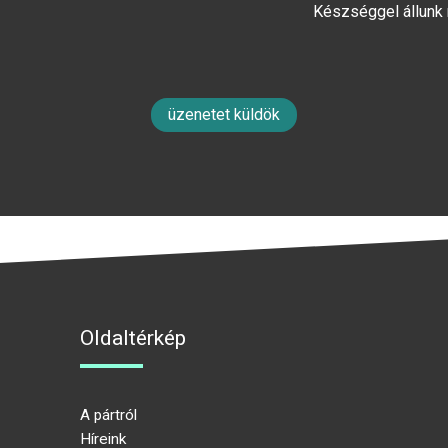
Készséggel állunk
üzenetet küldök
Oldaltérkép
A pártról
Híreink