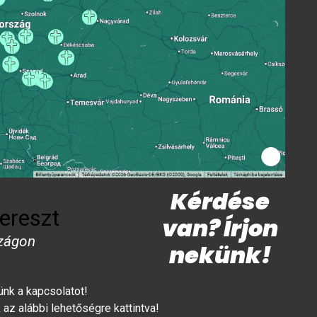
Kérdése
ereszt
van? Írjon
zágon
nekünk!
lünk a kapcsolatot!
az alábbi lehetőségre kattintva!