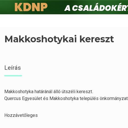
KDNP
A családokért.
Ugrás
a
tartalomra
Makkoshotykai kereszt
Leírás
Makkoshotyka határánál álló útszéli kereszt.
Quercus Egyesület és Makkoshotyka település önkormányzat
Hozzávetőleges