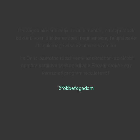
Országos akciónk célja az utak mentén, a települések
közterületein álló keresztek megmentése, felújítása és
állaguk megóvása az utókor számára.
Ha Ön is szeretne részt venni az akcióban, az alábbi
gombra kattintva tájékozódhat a
Fogadj örökbe egy
keresztet!
program részleteiről!
örökbefogadom