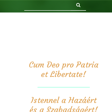
Keresés
Cum Deo pro Patria
et Libertate!
Istennel a Hazáért
és a Szabadságért!