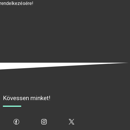
 rendelkezésére!
Kövessen minket!
fb
ig
x