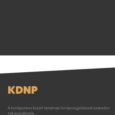
KDNP
A honlapunkon közölt tartalmak forrásmegjelöléssel szabadon
felhasználhatók.