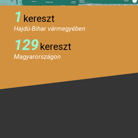
1
kereszt
Hajdú-Bihar vármegyében
129
kereszt
Magyarországon