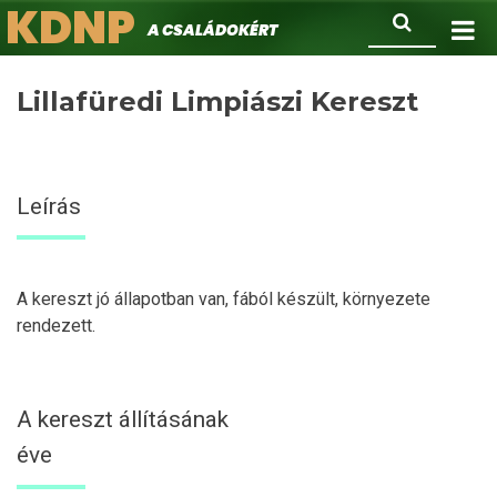
KDNP
Ugrás
Keresés
A családokért.
a
tartalomra
Lillafüredi Limpiászi Kereszt
Leírás
A kereszt jó állapotban van, fából készült, környezete
rendezett.
A kereszt állításának
éve