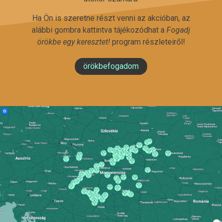
Ha Ön is szeretne részt venni az akcióban, az
alábbi gombra kattintva tájékozódhat a
Fogadj
örökbe egy keresztet!
program részleteiről!
örökbefogadom