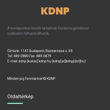
KDNP
A honlapunkon közölt tartalmak forrásmegjelöléssel
szabadon felhasználhatók.
Címünk: 1141 Budapest, Bazsarózsa u. 69.
Tel: 489-0880 Fax: 489-0879
E-mail:
kdnp
[kukac]
kdnp
.
hu
(kdnp[at]kdnp[dot]hu)
Minden jog fenntartva! © KDNP
Oldaltérkép