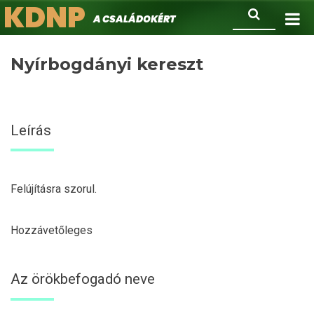
KDNP
Ugrás
Keresés
A családokért.
a
tartalomra
Nyírbogdányi kereszt
Leírás
Felújításra szorul.
Hozzávetőleges
Az örökbefogadó neve