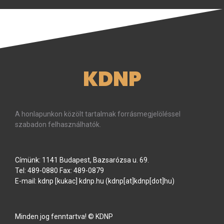
KDNP
A honlapunkon közölt tartalmak forrásmegjelöléssel
szabadon felhasználhatók.
Címünk: 1141 Budapest, Bazsarózsa u. 69.
Tel: 489-0880 Fax: 489-0879
E-mail:
kdnp
[kukac]
kdnp
.
hu
(kdnp[at]kdnp[dot]hu)
Minden jog fenntartva! © KDNP