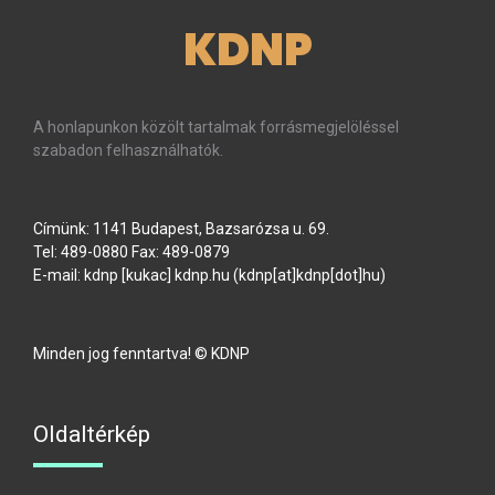
KDNP
A honlapunkon közölt tartalmak forrásmegjelöléssel
szabadon felhasználhatók.
Címünk: 1141 Budapest, Bazsarózsa u. 69.
Tel: 489-0880 Fax: 489-0879
E-mail:
kdnp
[kukac]
kdnp
.
hu
(kdnp[at]kdnp[dot]hu)
Minden jog fenntartva! © KDNP
Oldaltérkép