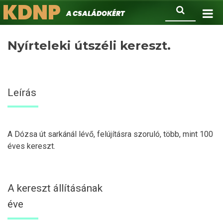
KDNP
Ugrás
Keresés
A családokért.
a
tartalomra
Nyírteleki útszéli kereszt.
Leírás
A Dózsa út sarkánál lévő, felújításra szoruló, több, mint 100
éves kereszt.
A kereszt állításának
éve