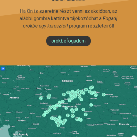
Ha Ön is szeretne részt venni az akcióban, az
alábbi gombra kattintva tájékozódhat a
Fogadj
örökbe egy keresztet!
program részleteiről!
örökbefogadom