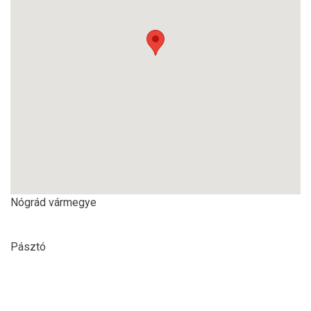
Nógrád vármegye
Pásztó