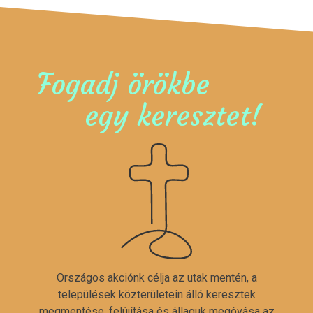
Fogadj örökbe
egy keresztet!
Országos akciónk célja az utak mentén, a
települések közterületein álló keresztek
megmentése, felújítása és állaguk megóvása az