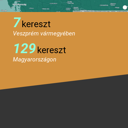
7
kereszt
Veszprém vármegyében
129
kereszt
Magyarországon