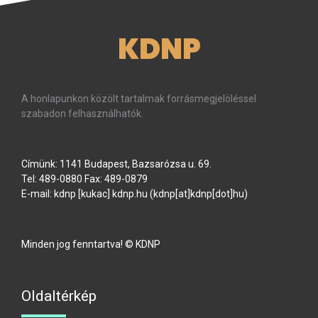
KDNP
A honlapunkon közölt tartalmak forrásmegjelöléssel
szabadon felhasználhatók.
Címünk: 1141 Budapest, Bazsarózsa u. 69.
Tel: 489-0880 Fax: 489-0879
E-mail:
kdnp
[kukac]
kdnp
.
hu
(kdnp[at]kdnp[dot]hu)
Minden jog fenntartva! © KDNP
Oldaltérkép