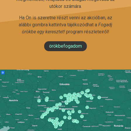
utókor számára.
Ha Ön is szeretne részt venni az akcióban, az
alábbi gombra kattintva tájékozódhat a
Fogadj
örökbe egy keresztet!
program részleteiről!
örökbefogadom