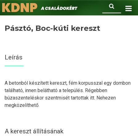
KDNP
Ugrás
Keresés
A családokért.
a
tartalomra
Pásztó, Boc-kúti kereszt
Leírás
A betonból készített kereszt, fém korpusszal egy dombon
található, innen belátható a település. Régebben
búzaszenteléskor szentmisét tartottak itt. Nehezen
megközelíthető.
A kereszt állításának