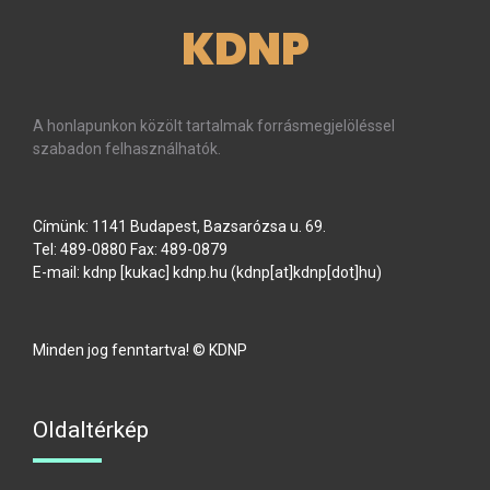
KDNP
A honlapunkon közölt tartalmak forrásmegjelöléssel
szabadon felhasználhatók.
Címünk: 1141 Budapest, Bazsarózsa u. 69.
Tel: 489-0880 Fax: 489-0879
E-mail:
kdnp
[kukac]
kdnp
.
hu
(kdnp[at]kdnp[dot]hu)
Minden jog fenntartva! © KDNP
Oldaltérkép