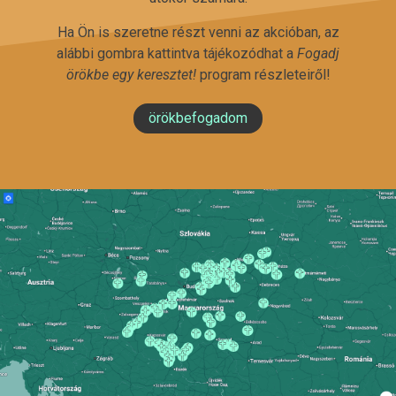
Ha Ön is szeretne részt venni az akcióban, az
alábbi gombra kattintva tájékozódhat a
Fogadj
örökbe egy keresztet!
program részleteiről!
örökbefogadom