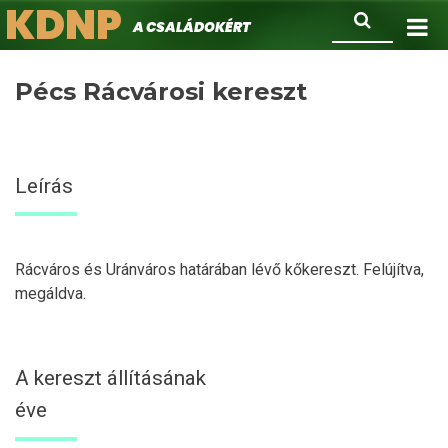
KDNP
Ugrás
Keresés
A családokért.
a
tartalomra
Pécs Rácvárosi kereszt
Leírás
Rácváros és Uránváros határában lévő kőkereszt. Felújítva,
megáldva.
A kereszt állításának
éve