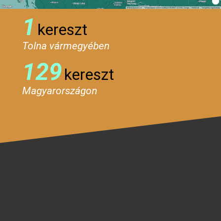
1
kereszt
Tolna vármegyében
129
kereszt
Magyarországon