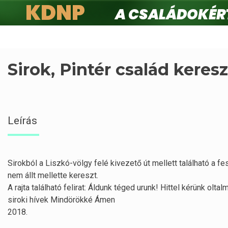
KDNP
A családokért.
Ugrás
a
tartalomra
Sirok, Pintér család keresz
Leírás
Sirokból a Liszkó-völgy felé kivezető út mellett található a fes
nem állt mellette kereszt.
A rajta található felirat: Áldunk téged urunk! Hittel kérünk ol
siroki hívek Mindörökké Ámen
2018.