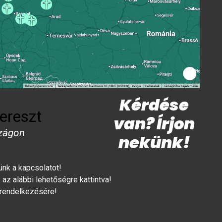
Kérdése
ereszt
van? Írjon
zágon
nekünk!
lünk a kapcsolatot!
az alábbi lehetőségre kattintva!
 rendelkezésére!