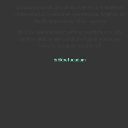
Országos akciónk célja az utak mentén, a települések
közterületein álló keresztek megmentése, felújítása és
állaguk megóvása az utókor számára.
Ha Ön is szeretne részt venni az akcióban, az alábbi
gombra kattintva tájékozódhat a
Fogadj örökbe egy
keresztet!
program részleteiről!
örökbefogadom