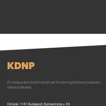
KDNP
A honlapunkon közölt tartalmak forrásmegjelöléssel szabadon
felhasználhatók.
Címünk: 1141 Budapest, Bazsarózsa u. 69.