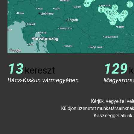
13
129
kereszt
k
Bács-Kiskun vármegyében
Magyarors
Kérjük, vegye fel ve
Küldjön üzenetet munkatársainknak 
Készséggel állunk