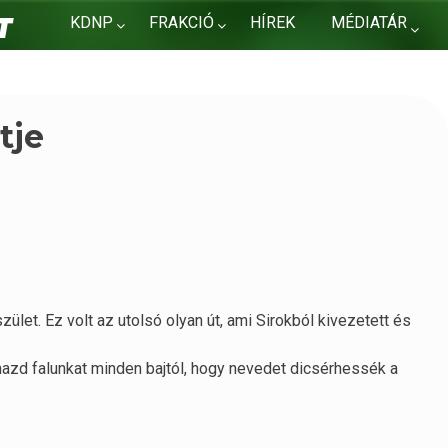
KDNP
FRAKCIÓ
HÍREK
MÉDIATÁR
KAPCSOLAT
tje
zület. Ez volt az utolsó olyan út, ami Sirokból kivezetett és
talmazd falunkat minden bajtól, hogy nevedet dicsérhessék a