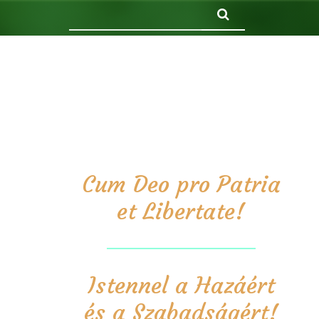
Keresés
Cum Deo pro Patria
et Libertate!
Istennel a Hazáért
és a Szabadságért!