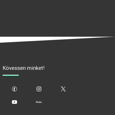
Kövessen minket!
fb
ig
x
yt
flickr