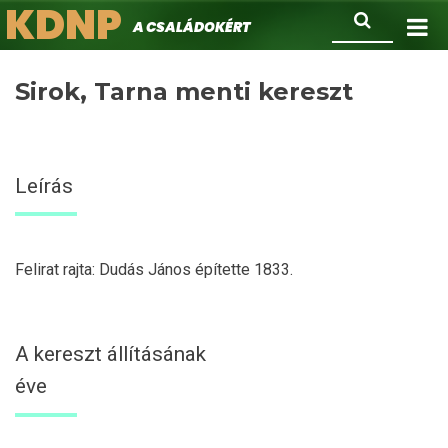
KDNP
Ugrás
Keresés
A családokért.
a
tartalomra
Sirok, Tarna menti kereszt
Leírás
Felirat rajta: Dudás János építette 1833.
A kereszt állításának
éve