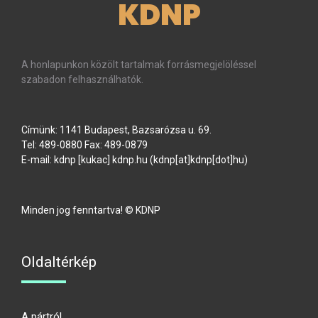
KDNP
A honlapunkon közölt tartalmak forrásmegjelöléssel
szabadon felhasználhatók.
Címünk: 1141 Budapest, Bazsarózsa u. 69.
Tel: 489-0880 Fax: 489-0879
E-mail:
kdnp
[kukac]
kdnp
.
hu
(kdnp[at]kdnp[dot]hu)
Minden jog fenntartva! © KDNP
Oldaltérkép
A pártról