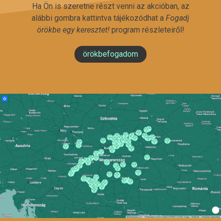
Ha Ön is szeretne részt venni az akcióban, az
alábbi gombra kattintva tájékozódhat a
Fogadj
örökbe egy keresztet!
program részleteiről!
örökbefogadom