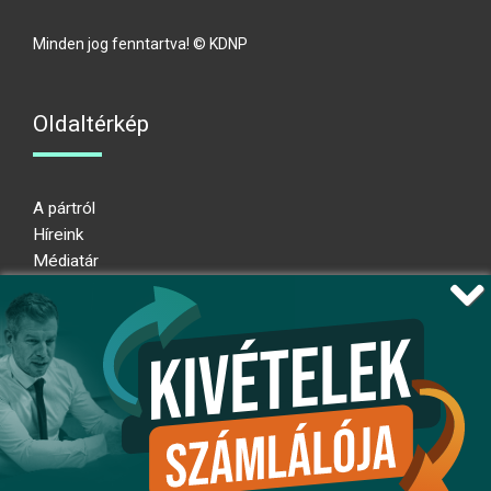
Minden jog fenntartva! © KDNP
Oldaltérkép
A pártról
Híreink
Médiatár
Impresszum
Adatkezelési nyilatkozat
Átláthatósági nyilatkozat
Ugrás az oldal tetejére
Kövessen minket!