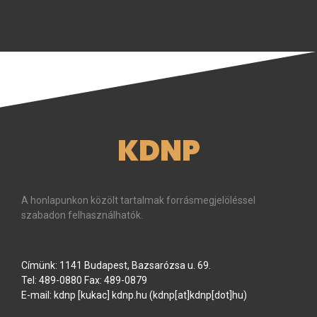
KDNP
A honlapunkon közölt tartalmak forrásmegjelöléssel
szabadon felhasználhatók.
Címünk: 1141 Budapest, Bazsarózsa u. 69.
Tel: 489-0880 Fax: 489-0879
E-mail:
kdnp
[kukac]
kdnp
.
hu
(kdnp[at]kdnp[dot]hu)