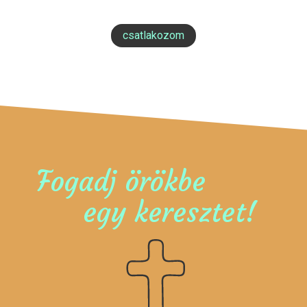
csatlakozom
Fogadj örökbe
egy keresztet!