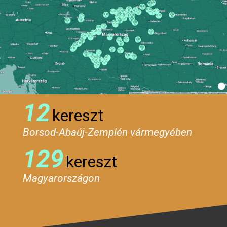
12
kereszt
Borsod-Abaúj-Zemplén vármegyében
129
kereszt
Magyarországon