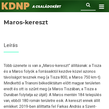
KDNP
Ugrás
Keresés
A családokért.
a
tartalomra
Maros-kereszt
Leírás
Több üzenete is van a „Maros-kereszt” állításnak: a Tisza
és a Maros folyók a forrásaiktól kezdve közel azonos
távolságot tesznek meg (a Tisza 800, a Maros 750 km-t).
Mindkettő a Trianoni békediktátum előtt magyar területen
eredt és ott is szűnt meg (a Maros Tiszában, a Tisza a
Dunában folytatja az útját). A Maros mentén 184 település
van, ebből 180 román területre esik. A kereszt ennek állít
emléket. 2019-ben állíttatta fel Farkas András a Szent-