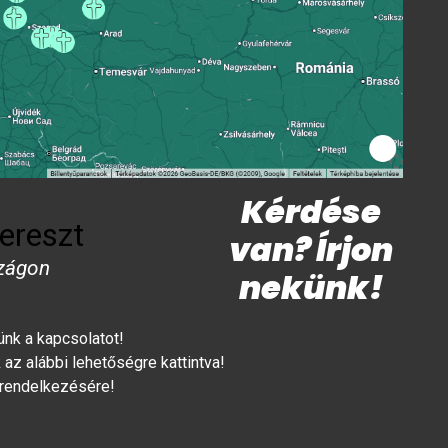
Kérdése
ereszt
van? Írjon
zágon
nekünk!
lünk a kapcsolatot!
az alábbi lehetőségre kattintva!
 rendelkezésére!