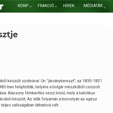
KDNP
FRAKCIÓ
HÍREK
MÉDIATÁR
KAPCSOLAT
sztje
mből készült szobrával. Ún. "járványkereszt", az 1830-1831
985-ben felújították, helyére a bolgár mészkőből csiszolt
sa. Alacsony fémkerítés veszi körül, mely a katolikus
 rácsból készült. Az idők folyamán a borostyán az egész
a teljes valóságában láthatóvá vált.