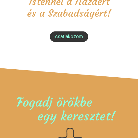
Istennel a Hazáért
és a Szabadságért!
csatlakozom
Fogadj örökbe
egy keresztet!