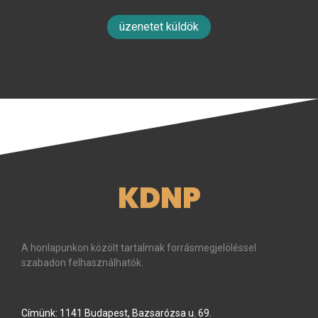
üzenetet küldök
KDNP
A honlapunkon közölt tartalmak forrásmegjelöléssel
szabadon felhasználhatók.
Címünk: 1141 Budapest, Bazsarózsa u. 69.