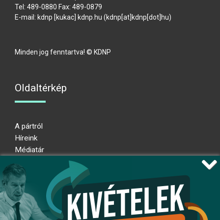
Tel: 489-0880 Fax: 489-0879
E-mail:
kdnp
[kukac]
kdnp
.
hu
(kdnp[at]kdnp[dot]hu)
Minden jog fenntartva! © KDNP
Oldaltérkép
A pártról
Híreink
Médiatár
Impresszum
Adatkezelési nyilatkozat
Átláthatósági nyilatkozat
Ugrás az oldal tetejére