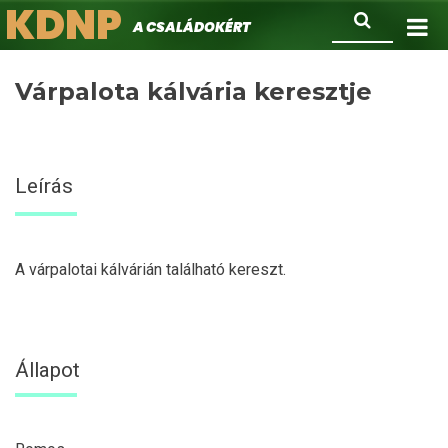
KDNP
Ugrás
Keresés
A családokért.
a
tartalomra
Várpalota kálvária keresztje
Leírás
A várpalotai kálvárián található kereszt.
Állapot