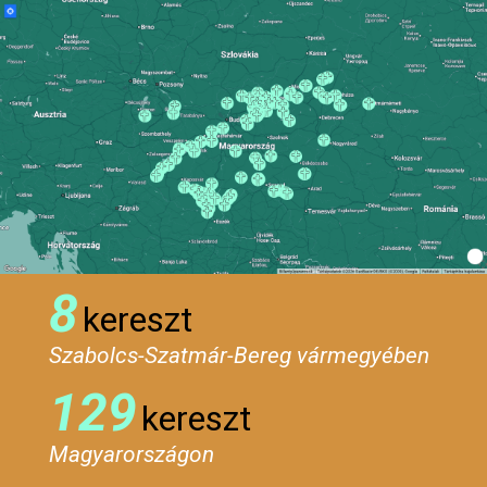
8
kereszt
Szabolcs-Szatmár-Bereg vármegyében
129
kereszt
Magyarországon