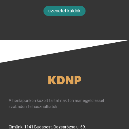
üzenetet küldök
KDNP
A honlapunkon közölt tartalmak forrásmegjelöléssel
szabadon felhasználhatók.
Címünk: 1141 Budapest, Bazsarózsa u. 69.