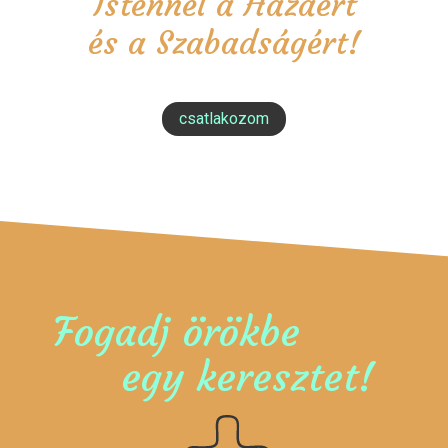
Istennel a Hazáért
és a Szabadságért!
csatlakozom
Fogadj örökbe
egy keresztet!