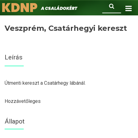
KDNP
Ugrás
Keresés
A családokért.
a
tartalomra
Veszprém, Csatárhegyi kereszt
Leírás
Útmenti kereszt a Csatárhegy lábánál.
Hozzávetőleges
Állapot