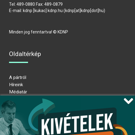
Tel: 489-0880 Fax: 489-0879
E-mail:
kdnp
[kukac]
kdnp
.
hu
(kdnp[at]kdnp[dot]hu)
Minden jog fenntartva! © KDNP
Oldaltérkép
A pártról
Híreink
Médiatár
Impresszum
Adatkezelési nyilatkozat
Átláthatósági nyilatkozat
Ugrás az oldal tetejére