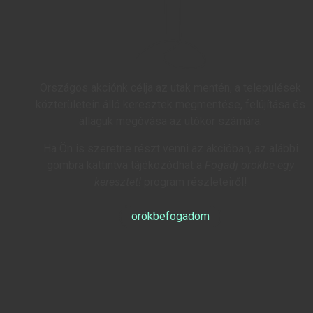
Országos akciónk célja az utak mentén, a települések
közterületein álló keresztek megmentése, felújítása és
állaguk megóvása az utókor számára.
Ha Ön is szeretne részt venni az akcióban, az alábbi
gombra kattintva tájékozódhat a
Fogadj örökbe egy
keresztet!
program részleteiről!
örökbefogadom