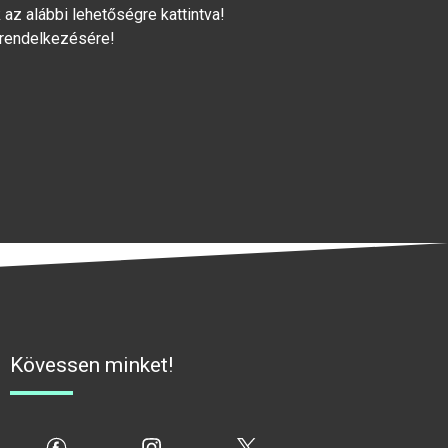
az alábbi lehetőségre kattintva!
 rendelkezésére!
Kövessen minket!
fb
ig
x