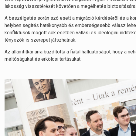
lakosság visszatérését követően a megélhetés biztosítására i
A beszélgetés során szó esett a migráció kérdéséről és a kon
helyben segítés hatékonyabb és emberségesebb válasz lehet, 
konfliktusok mögött sok esetben vallási és ideológiai indíték
tényezők is szerepet játszhatnak.
Az államtitkár arra buzdította a fiatal hallgatóságot, hogy a 
méltóságukat és erkölcsi tartásukat.