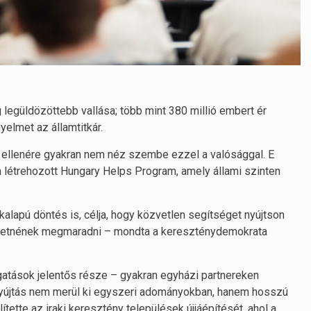
legüldözöttebb vallása; több mint 380 millió embert ér
yelmet az államtitkár.
ei ellenére gyakran nem néz szembe ezzel a valósággal. E
 létrehozott Hungary Helps Program, amely állami szinten
lapú döntés is, célja, hogy közvetlen segítséget nyújtson
eretnének megmaradni – mondta a kereszténydemokrata
tások jelentős része – gyakran egyházi partnereken
égnyújtás nem merül ki egyszeri adományokban, hanem hosszú
tette az iraki keresztény települések újjáépítését, ahol a