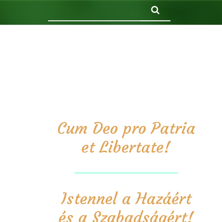
Keresés
Cum Deo pro Patria
et Libertate!
Istennel a Hazáért
és a Szabadságért!