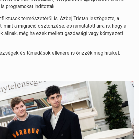
s programokat indítottak.
fliktusok természetéről is. Azbej Tristan leszögezte, a
mint a migráció ösztönzése, és rámutatott arra is, hogy a
ok állnak, még ha ezek mellett gazdasági vagy környezeti
nehézségek és támadások ellenére is őrizzék meg hitüket,