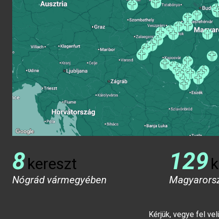
8
129
kereszt
k
Nógrád vármegyében
Magyarors
Kérjük, vegye fel ve