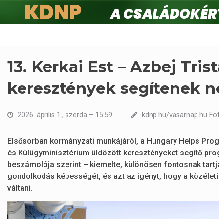
KDNP
A családokért.
Ugrás
a
tartalomra
13. Kerkai Est – Azbej Tris
keresztények segítenek ne
2026. április 1., szerda – 15:59
kdnp.hu/vasarnap.hu Fot
Elsősorban kormányzati munkájáról, a Hungary Helps Progr
és Külügyminisztérium üldözött keresztényeket segítő prog
beszámolója szerint – kiemelte, különösen fontosnak tartja 
gondolkodás képességét, és azt az igényt, hogy a közéleti
váltani.