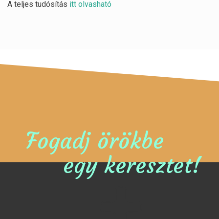
A teljes tudósítás
itt olvasható
Fogadj örökbe
egy keresztet!