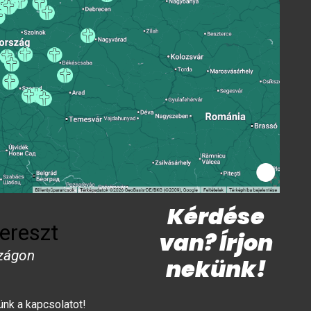
Kérdése
ereszt
van? Írjon
zágon
nekünk!
lünk a kapcsolatot!