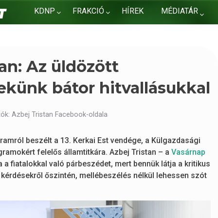
KDNP
FRAKCIÓ
HÍREK
MÉDIATÁR
KAPCSOLAT
tan: Az üldözött
künk bátor hitvallásukkal
ók: Azbej Tristan Facebook-oldala
amról beszélt a 13. Kerkai Est vendége, a Külgazdasági
ramokért felelős államtitkára. Azbej Tristan – a
Vasárnap
a fiatalokkal való párbeszédet, mert bennük látja a kritikus
 kérdésekről őszintén, mellébeszélés nélkül lehessen szót