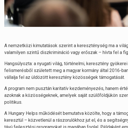
A nemzetközi kimutatások szerint a kereszténység ma a világ 
valamilyen szintű diszkrimináció vagy erőszak – hívta fel a fig
Hangsúlyozta: a nyugati világ, történelmi, keresztény gyöker
felismerésből született meg a magyar kormány által 2016-ban
vállalja fel az üldözött keresztény közösségek támogatását.
A program nem pusztán karitatív kezdeményezés, hanem értéka
azoknak a közösségeknek, amelyek saját szülőföldjükön sz
politikus.
A Hungary Helps működését bemutatva közölte, hogy a támoga
keresztül – közvetlenül a rászorulókhoz jut el, és a segíts
távú fejlesztési programokat is magában foglal. Példaként emlí