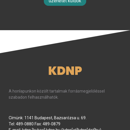
üzenetet küldök
KDNP
A honlapunkon közölt tartalmak forrásmegjelöléssel
szabadon felhasználhatók.
Címünk: 1141 Budapest, Bazsarózsa u. 69.
Tel: 489-0880 Fax: 489-0879