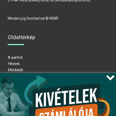
E-mail:
kdnp
[kukac]
kdnp
.
hu
(kdnp[at]kdnp[dot]hu)
Minden jog fenntartva! © KDNP
Oldaltérkép
A pártról
Híreink
Médiatár
Impresszum
Adatkezelési nyilatkozat
Átláthatósági nyilatkozat
Ugrás az oldal tetejére
Kövessen minket!