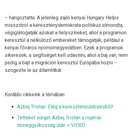
– hangoztatta. A jelenleg zajló kenyai Hungary Helps
misszióról a kereszténydemokrata politikus elmondta,
végiglátogatják azokat a helyszíneket, ahol a programon
keresztül a nélkülöző embereket támogatják, például a
kenyai főváros nyomornegyedében. Ezek a programok
sikeresek; a segítséget kell odavinni, ahol a baj van, nem
pedig a bajt a migráción keresztül Európába hozni –
szögezte le az államtitkár.
Korábbi cikkeink a témában:
Azbej Tristan: Elég a keresztényüldözésből!
Tetteket sürget Azbej Tristan a nigériai
tömeggyilkosság után + VIDEÓ