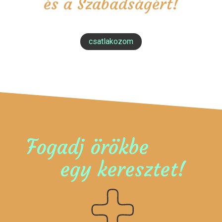
és a Szabadságért!
csatlakozom
Fogadj örökbe
egy keresztet!