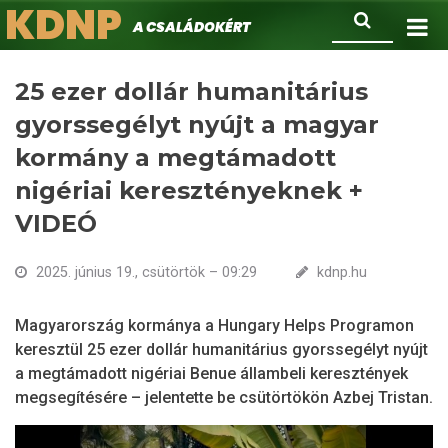
KDNP
Ugrás
Keresés
A családokért.
a
tartalomra
25 ezer dollár humanitárius
gyorssegélyt nyújt a magyar
kormány a megtámadott
nigériai keresztényeknek +
VIDEÓ
2025. június 19., csütörtök – 09:29
kdnp.hu
Magyarország kormánya a Hungary Helps Programon
keresztül 25 ezer dollár humanitárius gyorssegélyt nyújt
a megtámadott nigériai Benue állambeli keresztények
megsegítésére – jelentette be csütörtökön Azbej Tristan.