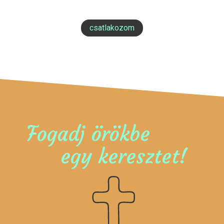
csatlakozom
Fogadj örökbe
egy keresztet!