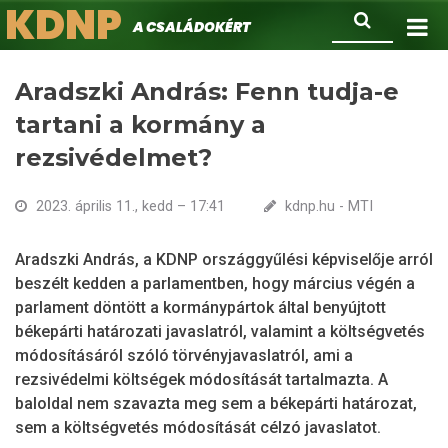
KDNP
Ugrás
Keresés
A családokért.
a
tartalomra
Aradszki András: Fenn tudja-e
tartani a kormány a
rezsivédelmet?
2023. április 11., kedd – 17:41
kdnp.hu - MTI
Aradszki András, a KDNP országgyűlési képviselője arról
beszélt kedden a parlamentben, hogy március végén a
parlament döntött a kormánypártok által benyújtott
békepárti határozati javaslatról, valamint a költségvetés
módosításáról szóló törvényjavaslatról, ami a
rezsivédelmi költségek módosítását tartalmazta. A
baloldal nem szavazta meg sem a békepárti határozat,
sem a költségvetés módosítását célzó javaslatot.