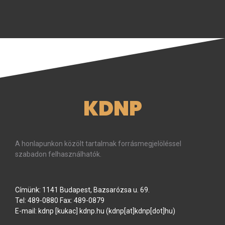
KDNP
A honlapunkon közölt tartalmak forrásmegjelöléssel
szabadon felhasználhatók.
Címünk: 1141 Budapest, Bazsarózsa u. 69.
Tel: 489-0880 Fax: 489-0879
E-mail:
kdnp
[kukac]
kdnp
.
hu
(kdnp[at]kdnp[dot]hu)