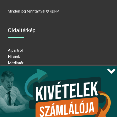
Minden jog fenntartva! © KDNP
Oldaltérkép
A pártról
Híreink
Médiatár
Impresszum
Adatkezelési nyilatkozat
Átláthatósági nyilatkozat
Ugrás az oldal tetejére
Kövessen minket!