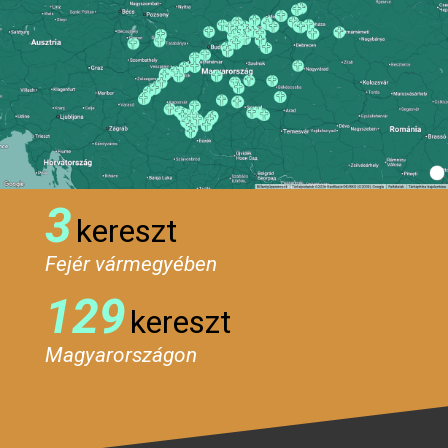
3
kereszt
Fejér vármegyében
129
kereszt
Magyarországon