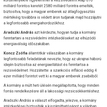
körülményekre figyelemmel a Rezsivédelmi Alap 670
milliárd forintos keretét 2580 milliárd forintra emelték,
biztosítva, hogy a magyar emberek az átlagfogyasztás
mértékéig továbbra is védett áron tudjanak majd hozzájutni
a legfontosabb energiahordozókhoz.
Aradszki András
azt kérdezte, hogyan tudja a kormány
fenntartani a rezsivédelmi intézkedéseket az elhúzódó
energiaválság időszakában.
Koncz Zsófia
államtitkár válaszában a kormány
legfontosabb feladatának nevezte, hogy az ukrajnai háború
idején biztosítsa az energiaellátást és fenntartsa a
rezsivédelmet. Hozzátette: a szankciós infláció eddig 4
ezer milliárd forintot vett ki a magyar emberek zsebéből.
A kormány a múlt heti ülésén megállapította, hogy minden
forrás rendelkezésre áll a lakossági rezsicsökkentéshez.
Aradszki András a választ elfogadta, jelezve, a kormány
intézkedései biztosítják a kiszámíthatóságot a világban